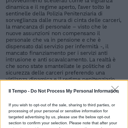
provvedimenti scellerati come la vigilanza
dinamica e il regime aperto, l’aver tolto le
sentinelle della Polizia Penitenziaria di
sorveglianza dalle mura di cinta delle carceri,
la mancanza di personale – visto che le
nuove assunzioni non compensano il
personale che va in pensione e che è
dispensato dal servizio per infermità -, il
mancato finanziamento per i servizi anti
intrusione e anti scavalcamento. La realtà è
che sono state smantellate le politiche di
sicurezza delle carceri preferendo una
vigilanza dinamica e il regime penitenziario
aperto, con detenuti fuori dalle celle per
Il Tempo -
Do Not Process My Personal Information
almeno 8 ore al giorno con controlli sporadici
e occasionali".
If you wish to opt-out of the sale, sharing to third parties, or
processing of your personal or sensitive information for
targeted advertising by us, please use the below opt-out
section to confirm your selection. Please note that after your