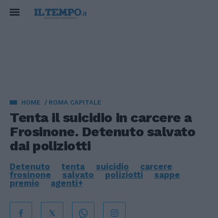
HOME
ROMA CAPITALE
Tenta il suicidio in carcere a
Frosinone. Detenuto salvato
dai poliziotti
Detenuto
tenta
suicidio
carcere
frosinone
salvato
poliziotti
sappe
premio
agenti+