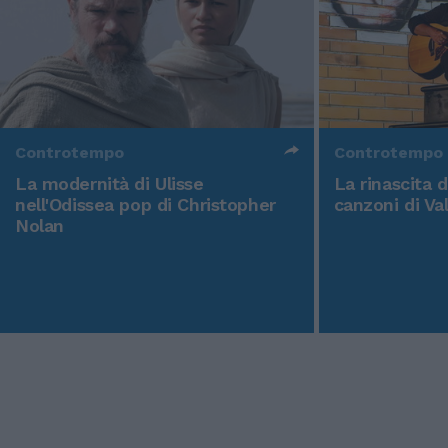
Controtempo
Controtempo
La modernità di Ulisse
La rinascita 
nell'Odissea pop di Christopher
canzoni di Va
Nolan