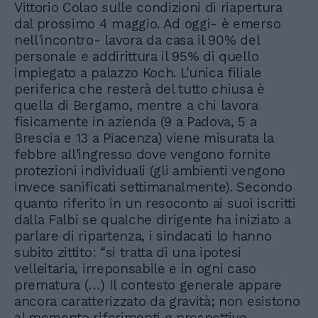
Vittorio Colao sulle condizioni di riapertura
dal prossimo 4 maggio. Ad oggi- è emerso
nell'incontro- lavora da casa il 90% del
personale e addirittura il 95% di quello
impiegato a palazzo Koch. L'unica filiale
periferica che resterà del tutto chiusa è
quella di Bergamo, mentre a chi lavora
fisicamente in azienda (9 a Padova, 5 a
Brescia e 13 a Piacenza) viene misurata la
febbre all'ingresso dove vengono fornite
protezioni individuali (gli ambienti vengono
invece sanificati settimanalmente). Secondo
quanto riferito in un resoconto ai suoi iscritti
dalla Falbi se qualche dirigente ha iniziato a
parlare di ripartenza, i sindacati lo hanno
subito zittito: “si tratta di una ipotesi
velleitaria, irreponsabile e in ogni caso
prematura (…) Il contesto generale appare
ancora caratterizzato da gravità; non esistono
al momento riferimenti e prospettive