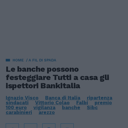
HOME
A FIL DI SPADA
Le banche possono
festeggiare Tutti a casa gli
ispettori Bankitalia
Ignazio Visco
Banca di Italia
ripartenza
sindacati
Vittorio Colao
Falbi
premio
100 euro
vigilanza
banche
Sibc
carabinieri
arezzo