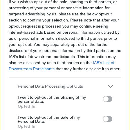
If you wish to opt-out of the sale, sharing to third parties, or
processing of your personal or sensitive information for
IMPRESE AL COLLASSO
targeted advertising by us, please use the below opt-out
Lo Stato continua a non pagare i
section to confirm your selection. Please note that after your
fornitori: 50 miliardi di buco
opt-out request is processed you may continue seeing
interest-based ads based on personal information utilized by
24/06/2017
us or personal information disclosed to third parties prior to
your opt-out. You may separately opt-out of the further
disclosure of your personal information by third parties on the
IAB’s list of downstream participants. This information may
Ultimo giorno per l'Imu
also be disclosed by us to third parties on the
IAB’s List of
Maratona alle Poste
Downstream Participants
that may further disclose it to other
17/06/2012
third parties.
Personal Data Processing Opt Outs
I want to opt-out of the Sharing of my
Tajani striglia le
personal data.
amministrazioni:recepite la
Opted In
direttiva Ue sui pagamenti
I want to opt-out of the Sale of my
13/05/2012
Personal Data.
Opted In