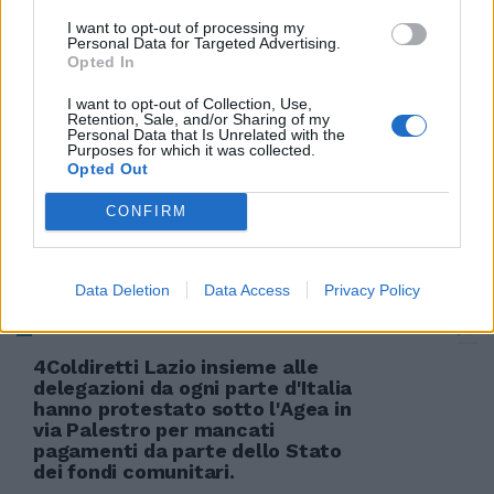
I want to opt-out of processing my
Personal Data for Targeted Advertising.
Ritardi nei pagamenti L'ira delle
Opted In
imprese
I want to opt-out of Collection, Use,
29/04/2012
Retention, Sale, and/or Sharing of my
Personal Data that Is Unrelated with the
Purposes for which it was collected.
Opted Out
Pagamenti lunghi tra pmi In
CONFIRM
media 89 giorni
26/02/2012
Data Deletion
Data Access
Privacy Policy
4Coldiretti Lazio insieme alle
delegazioni da ogni parte d'Italia
hanno protestato sotto l'Agea in
via Palestro per mancati
pagamenti da parte dello Stato
dei fondi comunitari.