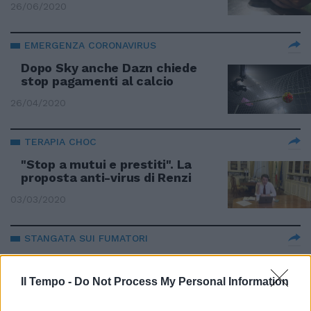
26/06/2020
EMERGENZA CORONAVIRUS
Dopo Sky anche Dazn chiede
stop pagamenti al calcio
26/04/2020
TERAPIA CHOC
"Stop a mutui e prestiti". La
proposta anti-virus di Renzi
03/03/2020
STANGATA SUI FUMATORI
La manovra si inventa la tassa
su cartine e filtri
Il Tempo -
Do Not Process My Personal Information
31/10/2019