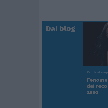
Dai blog
Controtem
Fenomen
dei reco
asso