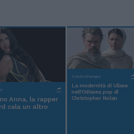
Controtempo
La modernità di Ulisse
po
nell'Odissea pop di
Christopher Nolan
o Anna, la rapper
rd cala un altro