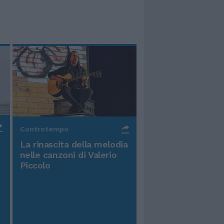
Controtempo
La rinascita della melodia
nelle canzoni di Valerio
Piccolo