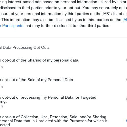
eing interest-based ads based on personal information utilized by us or
o necessario per gestire in maniera
disclosed to third parties prior to your opt-out. You may separately opt-
i effetti che l'attuale situazione ha
losure of your personal information by third parties on the IAB’s list of
continua a produrre, sull'assetto del
. This information may also be disclosed by us to third parties on the
IA
ineato nel Contratto di Licenza». Di fatto
Participants
that may further disclose it to other third parties.
esto uno slittamento dei pagamenti a
Le
rrà la tanto auspicata ripresa del
da
mpionato visto che «il meccanismo di
Rudy Giuliani a Come States?
Le
l Data Processing Opt Outs
ancito nel Contratto di Licenza, ove
Trump, Meloni e la strategia
o ed applicato senza tener conto della
americana
o opt-out of the Sharing of my personal data.
tuazione attuale, produrrebbe effetti
In
ente gravosi per Dazn, giacché verrebbe
legamento che in concreto lega flussi in
o opt-out of the Sale of my Personal Data.
ussi in entrata con conseguente ulteriore
In
lanciamento finanziario», scrive nella
 posizione già fatta arrivare ai club da
to opt-out of processing my Personal Data for Targeted
e da Img nei giorni scorsi.
ing.
In
o opt-out of Collection, Use, Retention, Sale, and/or Sharing
ersonal Data that Is Unrelated with the Purposes for which it
lected.