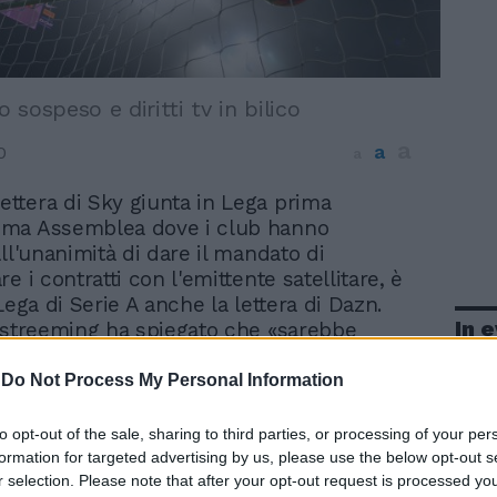
sospeso e diritti tv in bilico
a
a
0
a
lettera di Sky giunta in Lega prima
tima Assemblea dove i club hanno
ll'unanimità di dare il mandato di
e i contratti con l'emittente satellitare, è
Lega di Serie A anche la lettera di Dazn.
In 
 streeming ha spiegato che «sarebbe
concordare immediatamente di
 temporaneamente il termine di
-
Do Not Process My Personal Information
el 2 maggio 2020 (e procedere alla
one di tale intesa) e rinviare al prosieguo,
to opt-out of the sale, sharing to third parties, or processing of your per
ella concreta evoluzione dell'emergenza, la
formation for targeted advertising by us, please use the below opt-out s
sull'identificazione di ogni altro
r selection. Please note that after your opt-out request is processed y