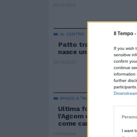
02/12/2024
Il Tempo 
AL CENTRO
Patto tra Gelmini-Carfa
If you wish 
nasce un nuovo soggetto
sensitive in
confirm you
23/10/2024
continue se
information 
further disc
participants
Downstream 
SPAZIO A "NOI MODERATI"
Ultima follia sulla par c
l'Agcom calcola l'arresto
Persona
come campagna elettor
I want t
17/05/2024