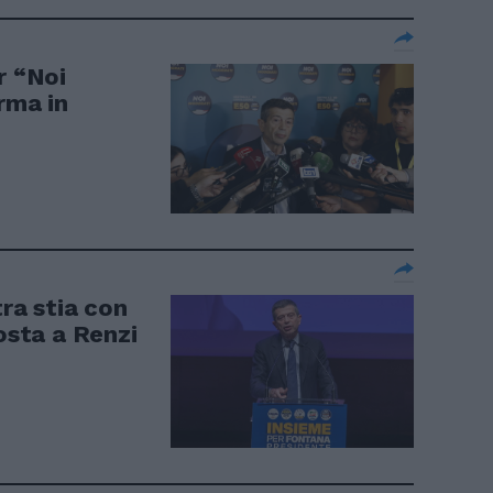
r “Noi
rma in
tra stia con
posta a Renzi