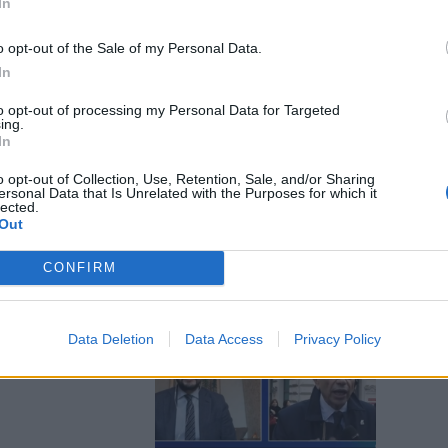
In
o opt-out of the Sale of my Personal Data.
In
to opt-out of processing my Personal Data for Targeted
 giro agli
ing.
e polemiche
In
o opt-out of Collection, Use, Retention, Sale, and/or Sharing
ersonal Data that Is Unrelated with the Purposes for which it
lected.
Out
CONFIRM
 eccitato":
Data Deletion
Data Access
Privacy Policy
ei in diretta