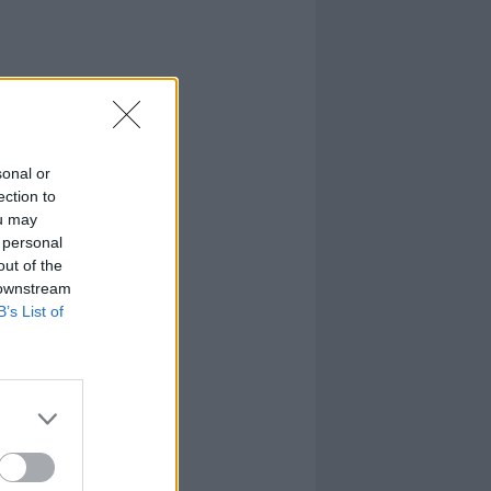
sonal or
ection to
ou may
 personal
out of the
 downstream
B’s List of