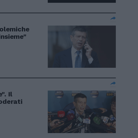
polemiche
 insieme"
. Il
oderati