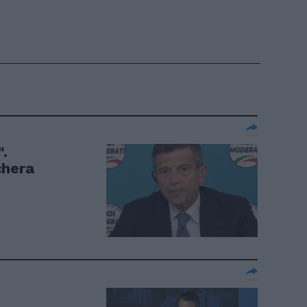
".
chera