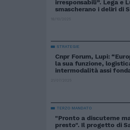
irresponsabili”. Lega e L
smascherano i deliri di 
18/10/2025
STRATEGIE
Cnpr Forum, Lupi: “Euro
la sua funzione, logistic
intermodalità assi fond
21/07/2025
TERZO MANDATO
"Pronto a discuterne m
presto". Il progetto di Sa