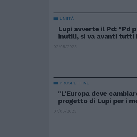
UNIITÀ
Lupi avverte il Pd: "Pd 
inutili, si va avanti tutti
02/08/2023
PROSPETTIVE
"L'Europa deve cambiare"
progetto di Lupi per i m
07/06/2023