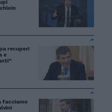
upi
Schlein
pa recuperi
a e
anti”
a facciamo
lvini