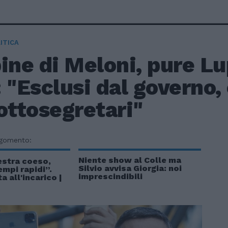
ITICA
ine di Meloni, pure Lup
 "Esclusi dal governo,
ottosegretari"
rgomento:
Niente show al Colle ma
stra coeso,
Silvio avvisa Giorgia: noi
empi rapidi”.
imprescindibili
a all'incarico |