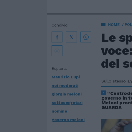
HOME
POL
Condividi:
Le sp
voce:
dei s
Esplora:
Maurizio Lupi
Sullo stesso a
noi moderati
“Centrode
giorgia meloni
governo in t
Meloni pront
sottosegretari
GUARDA
nomine
governo meloni