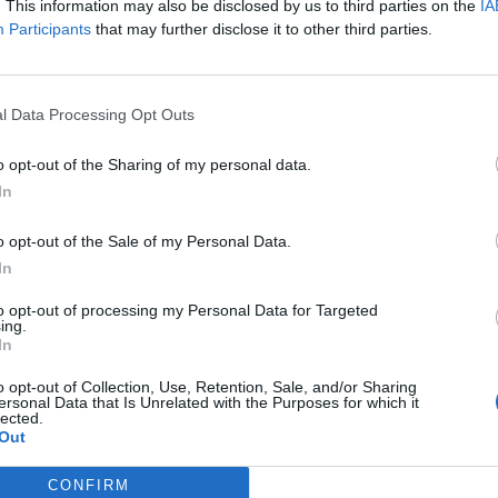
 ci sarà una chiamata per ruoli di
. This information may also be disclosed by us to third parties on the
IA
rio" svela l'ex ministro alle Infrastrutture,
Participants
that may further disclose it to other third parties.
o che per la sua formazione avrebbe
un risultato migliore".
l Data Processing Opt Outs
o opt-out of the Sharing of my personal data.
Totoministri, è gelo tra
In
Meloni e Berlusconi:
Tajani rischia grosso
o opt-out of the Sale of my Personal Data.
In
to opt-out of processing my Personal Data for Targeted
ing.
In
o opt-out of Collection, Use, Retention, Sale, and/or Sharing
ersonal Data that Is Unrelated with the Purposes for which it
za la squadra formata ma al tempo stesso
lected.
"l'autorevolezza non si misurerà dal
Out
 ma dalle risposte che si daranno ai
E si tira personalmente fuori dal totonomi:
CONFIRM