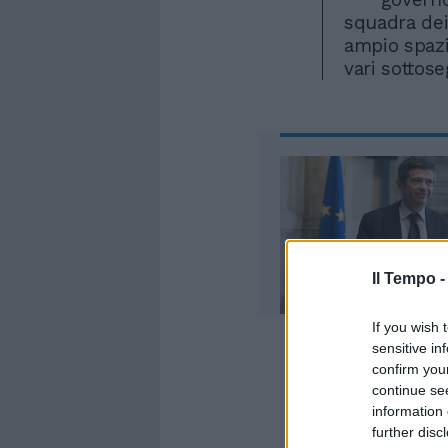
squadra dei
ampio spazi
vari sottose
Il Tempo 
If you wish 
sensitive in
confirm you
E' l'avviso
continue se
un'intervist
information 
per Noi mod
further disc