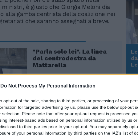
 ministri, è giusto che Giorgia Meloni dia
o alla gamba centrista della coalizione nei
gretariati che saranno assegnati a breve.
"Parla solo lei". La linea
Le
del centrodestra da
da
Rudy Giuliani a Come States?
Le
Mattarella
Trump, Meloni e la strategia
americana
-
Do Not Process My Personal Information
to opt-out of the sale, sharing to third parties, or processing of your per
formation for targeted advertising by us, please use the below opt-out s
r selection. Please note that after your opt-out request is processed y
 che manda Maurizio Lupi alla premier in
eing interest-based ads based on personal information utilized by us or
a al Corriere della sera. "Mi aspetto che
disclosed to third parties prior to your opt-out. You may separately opt-
erati, in grado di esprimere più
losure of your personal information by third parties on the IAB’s list of