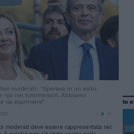
i Noi moderati: "Sperava in un esito
r noi nel totoministri. Abbiamo
In 
e da esprimere"
a
a
2022
a
i moderati deve essere rappresentata nel
. E poiché non c'è stato spazio nella