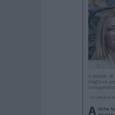
Il leader d
migliore pe
competenz
24 ottobre 
A
nche No
governo