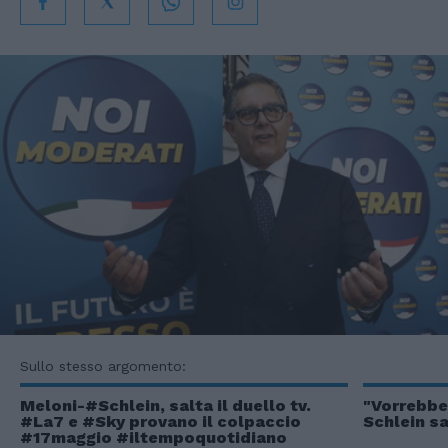
Sullo stesso argomento:
Meloni-#Schlein, salta il duello tv.
"Vorrebbe
#La7 e #Sky provano il colpaccio
Schlein s
#17maggio #iltempoquotidiano