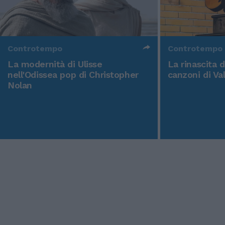
Controtempo
Controtempo
La modernità di Ulisse
La rinascita 
nell'Odissea pop di Christopher
canzoni di Va
Nolan