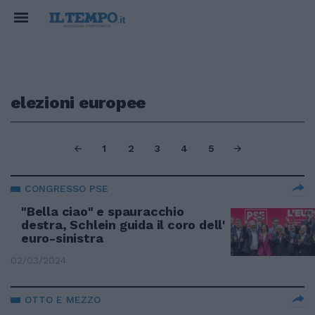
elezioni europee
1
2
3
4
5
CONGRESSO PSE
"Bella ciao" e spauracchio
destra, Schlein guida il coro dell'
euro-sinistra
02/03/2024
OTTO E MEZZO