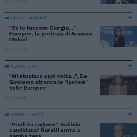
14/02/2024
GRANDI MANOVRE
"Se lo facesse Giorgia..."
Europee, la profezia di Arianna
Meloni
14/02/2024
VERSO IL VOTO
"Mi stupisco ogni volta...", De
Girolamo stronca le "ipotesi"
sulle Europee
07/02/2024
VERSO IL VOTO
"Prodi ha ragione". Schlein
candidata? Rutelli entra a
gamba tesa