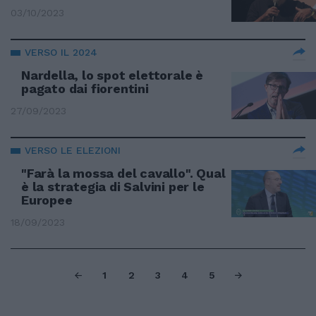
03/10/2023
VERSO IL 2024
Nardella, lo spot elettorale è
pagato dai fiorentini
27/09/2023
VERSO LE ELEZIONI
"Farà la mossa del cavallo". Qual
è la strategia di Salvini per le
Europee
18/09/2023
1
2
3
4
5