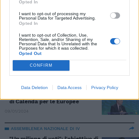
Opted In
Europee, chi fa tremare il
premier
I want to opt-out of processing my
Personal Data for Targeted Advertising.
12/01/2024
Opted In
I want to opt-out of Collection, Use,
DOPPIO ANNUNCIO
Retention, Sale, and/or Sharing of my
Personal Data that Is Unrelated with the
Renzi prepara il colpo di scena
Purposes for which it was collected.
per le europee: "Sfida
Opted Out
bellissima"
CONFIRM
10/01/2024
OMNIBUS
Data Deletion
Data Access
Privacy Policy
"Una presa in giro". La proposta
di Calenda per le Europee
09/01/2024
ASSEMBLENEA NAZIONALE DI IV
"Un milione di voti": l'obiettivo di