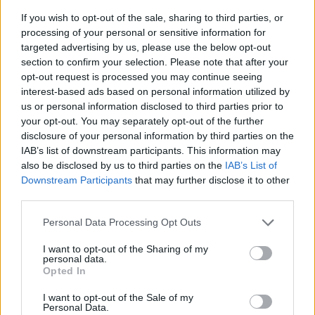
candidatura". Elezioni, Meloni si
sbilancia
If you wish to opt-out of the sale, sharing to third parties, or
processing of your personal or sensitive information for
22/01/2024
targeted advertising by us, please use the below opt-out
section to confirm your selection. Please note that after your
opt-out request is processed you may continue seeing
VERSO LE EUROPEE
interest-based ads based on personal information utilized by
"Non c'è partita". I sondaggisti
us or personal information disclosed to third parties prior to
stroncano la candidata Schlein
your opt-out. You may separately opt-out of the further
disclosure of your personal information by third parties on the
13/01/2024
IAB’s list of downstream participants. This information may
also be disclosed by us to third parties on the
IAB’s List of
MAGGIORANZA
Downstream Participants
that may further disclose it to other
third parties.
Regionali, il centrodestra evita
lo strappo: accordo sulla
Personal Data Processing Opt Outs
Sardegna
13/01/2024
I want to opt-out of the Sharing of my
personal data.
Opted In
ULTIMI SONDAGGI
I want to opt-out of the Sale of my
Personal Data.
"Effetto Meloni". Elezioni