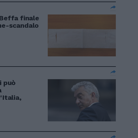
Beffa finale
ine-scandalo
i può
a
Italia,