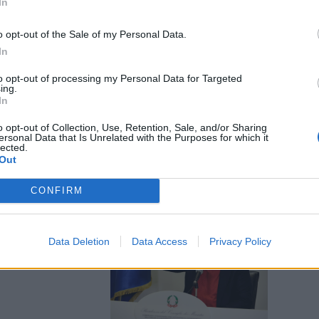
In
o opt-out of the Sale of my Personal Data.
In
cita: “Covid?
to opt-out of processing my Personal Data for Targeted
ing.
 nulla.
In
o opt-out of Collection, Use, Retention, Sale, and/or Sharing
ersonal Data that Is Unrelated with the Purposes for which it
lected.
Out
CONFIRM
ex
Data Deletion
Data Access
Privacy Policy
d deve