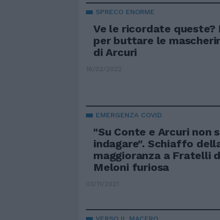
SPRECO ENORME
Ve le ricordate queste? 
per buttare le mascher
di Arcuri
18/02/2022
EMERGENZA COVID
"Su Conte e Arcuri non s
indagare". Schiaffo dell
maggioranza a Fratelli d'
Meloni furiosa
03/11/2021
VERSO IL MACERO