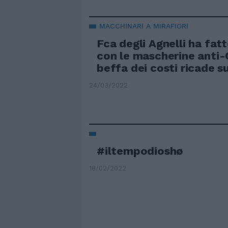
MACCHINARI A MIRAFIORI
Fca degli Agnelli ha fatt
con le mascherine anti-
beffa dei costi ricade sug
24/03/2022
#iltempodioshø
18/02/2022