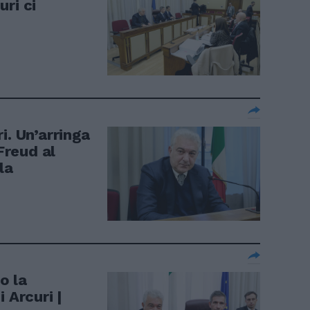
ri ci
i. Un’arringa
 Freud al
la
o la
 Arcuri |