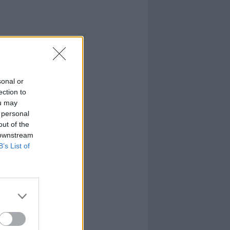
sonal or
ection to
ou may
 personal
out of the
 downstream
B’s List of