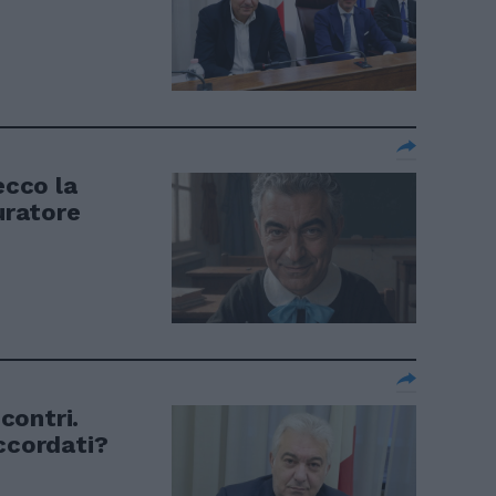
ecco la
curatore
ncontri.
accordati?