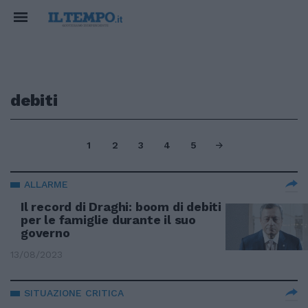
debiti
1
2
3
4
5
ALLARME
Il record di Draghi: boom di debiti
per le famiglie durante il suo
governo
13/08/2023
SITUAZIONE CRITICA