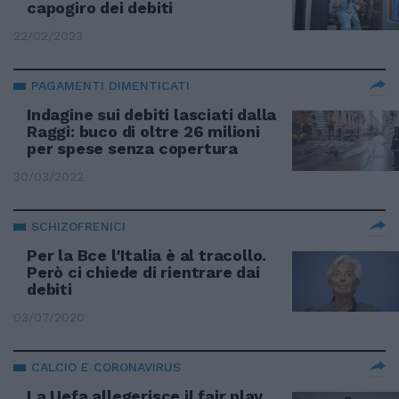
capogiro dei debiti
22/02/2023
PAGAMENTI DIMENTICATI
Indagine sui debiti lasciati dalla
Raggi: buco di oltre 26 milioni
per spese senza copertura
30/03/2022
SCHIZOFRENICI
Per la Bce l'Italia è al tracollo.
Però ci chiede di rientrare dai
debiti
03/07/2020
CALCIO E CORONAVIRUS
La Uefa allegerisce il fair play