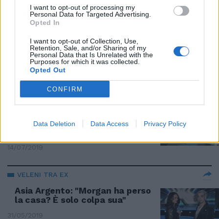
I want to opt-out of processing my
08/03/2020
Personal Data for Targeted Advertising.
Opted In
ARRIVA LA MAZZATA
I want to opt-out of Collection, Use,
Retention, Sale, and/or Sharing of my
La manovra dei vampiri Sei
Personal Data that Is Unrelated with the
Purposes for which it was collected.
miliardi di nuove tasse
Opted Out
10/11/2019
CONFIRM
PROFONDO ROSSO
I partiti hanno 121 milioni di
Data Deletion
Data Access
Privacy Policy
debiti
14/07/2019
VELENI TRA EX
Asia Argento: "Morgan ha perso
la casa? È solo colpa sua"
31/05/2019