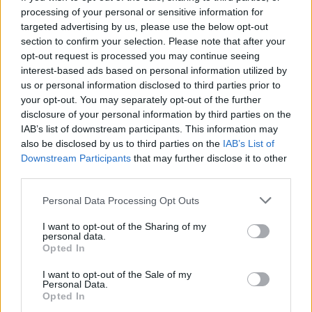
le spese della Roma
processing of your personal or sensitive information for
04/06/2020
targeted advertising by us, please use the below opt-out
section to confirm your selection. Please note that after your
opt-out request is processed you may continue seeing
I CONTI DEL CLUB
interest-based ads based on personal information utilized by
I debiti della Roma salgono a
us or personal information disclosed to third parties prior to
278 milioni
your opt-out. You may separately opt-out of the further
disclosure of your personal information by third parties on the
17/05/2020
IAB’s list of downstream participants. This information may
also be disclosed by us to third parties on the
IAB’s List of
Downstream Participants
that may further disclose it to other
EMERGENZA CORONAVIRUS
third parties.
Liga spagnola in campo a fine
maggio: si gioca ogni 3 giorni
Personal Data Processing Opt Outs
12/04/2020
I want to opt-out of the Sharing of my
personal data.
Opted In
CON L'OK DELLA UE
I want to opt-out of the Sale of my
Prestiti e mutui congelati nel
Personal Data.
2020 Idea Matteo Renzi anti
Opted In
coronavirus