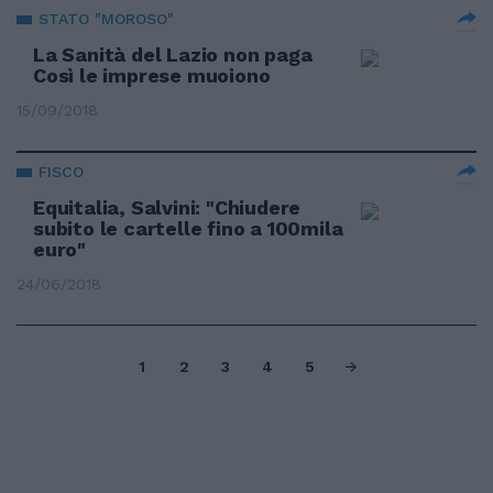
STATO "MOROSO"
La Sanità del Lazio non paga
Così le imprese muoiono
15/09/2018
FISCO
Equitalia, Salvini: "Chiudere
subito le cartelle fino a 100mila
euro"
24/06/2018
1
2
3
4
5