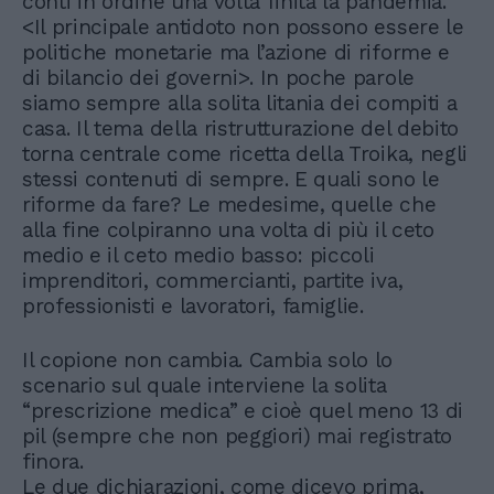
conti in ordine una volta finita la pandemia.
<Il principale antidoto non possono essere le
politiche monetarie ma l’azione di riforme e
di bilancio dei governi>. In poche parole
siamo sempre alla solita litania dei compiti a
casa. Il tema della ristrutturazione del debito
torna centrale come ricetta della Troika, negli
stessi contenuti di sempre. E quali sono le
riforme da fare? Le medesime, quelle che
alla fine colpiranno una volta di più il ceto
medio e il ceto medio basso: piccoli
imprenditori, commercianti, partite iva,
professionisti e lavoratori, famiglie.
Il copione non cambia. Cambia solo lo
scenario sul quale interviene la solita
“prescrizione medica” e cioè quel meno 13 di
pil (sempre che non peggiori) mai registrato
finora.
Le due dichiarazioni, come dicevo prima,