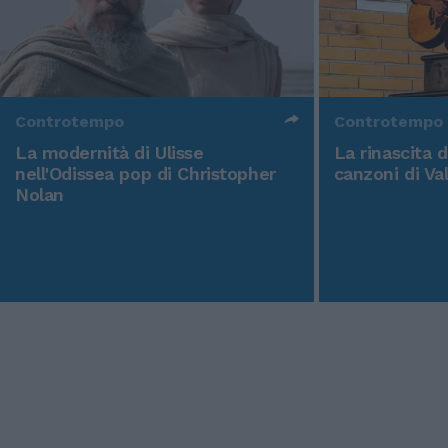
Controtempo
Controtempo
La modernità di Ulisse
La rinascita 
nell'Odissea pop di Christopher
canzoni di Va
Nolan