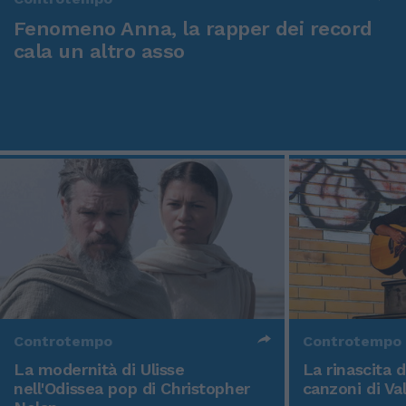
Fenomeno Anna, la rapper dei record
cala un altro asso
Controtempo
Controtempo
La modernità di Ulisse
La rinascita 
nell'Odissea pop di Christopher
canzoni di Va