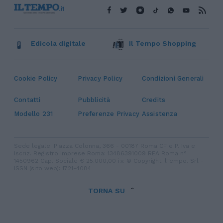
Edicola digitale
Il Tempo Shopping
Cookie Policy
Privacy Policy
Condizioni Generali
Contatti
Pubblicità
Credits
Modello 231
Preferenze Privacy
Assistenza
Sede legale: Piazza Colonna, 366 - 00187 Roma CF e P. Iva e
Iscriz. Registro Imprese Roma: 13486391009 REA Roma n°
1450962 Cap. Sociale € 25.000,00 i.v. © Copyright IlTempo. Srl -
ISSN (sito web): 1721-4084
TORNA SU