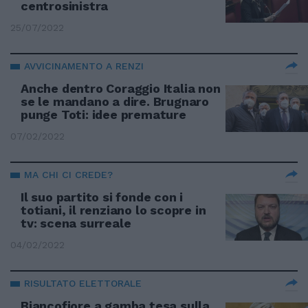
centrosinistra
25/07/2022
AVVICINAMENTO A RENZI
Anche dentro Coraggio Italia non
se le mandano a dire. Brugnaro
punge Toti: idee premature
07/02/2022
MA CHI CI CREDE?
Il suo partito si fonde con i
totiani, il renziano lo scopre in
tv: scena surreale
04/02/2022
RISULTATO ELETTORALE
Biancofiore a gamba tesa sulla