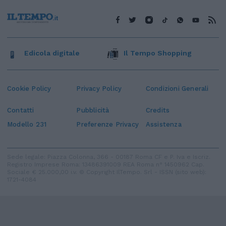
Edicola digitale
Il Tempo Shopping
Cookie Policy
Privacy Policy
Condizioni Generali
Contatti
Pubblicità
Credits
Modello 231
Preferenze Privacy
Assistenza
Sede legale: Piazza Colonna, 366 - 00187 Roma CF e P. Iva e Iscriz.
Registro Imprese Roma: 13486391009 REA Roma n° 1450962 Cap.
Sociale € 25.000,00 i.v. © Copyright IlTempo. Srl - ISSN (sito web):
1721-4084
TORNA SU