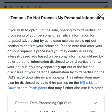
DISEGNO DI LEGGE
Biancofiore: "Bisogna rendere la
Il Tempo -
Do Not Process My Personal Information
proprietà privata inviolabile"
10/11/2021
If you wish to opt-out of the sale, sharing to third parties, or
processing of your personal or sensitive information for
targeted advertising by us, please use the below opt-out
ATTACCO ALLA CAMERA
section to confirm your selection. Please note that after your
La Biancofiore ne dice quattro
opt-out request is processed you may continue seeing
alla Lamorgese: italiani stufi,
interest-based ads based on personal information utilized by
violenze choc
us or personal information disclosed to third parties prior to
your opt-out. You may separately opt-out of the further
20/10/2021
disclosure of your personal information by third parties on the
IAB’s list of downstream participants. This information may
SERVE UN RICHIAMO
also be disclosed by us to third parties on the
IAB’s List of
Downstream Participants
that may further disclose it to other
“Il Pd radicalizza lo scontro
third parties.
politico”. Biancofiore contro i
leader dem: si aizza la guerriglia
Personal Data Processing Opt Outs
11/10/2021