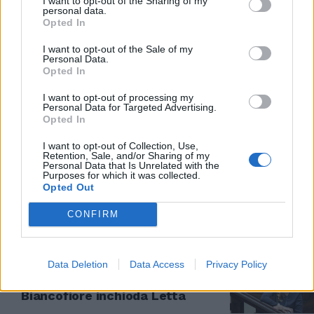
I want to opt-out of the Sharing of my
personal data.
Opted In
IN VISTA DELL'AUTUNNO
Mascherina obbligatoria
I want to opt-out of the Sale of my
Personal Data.
all’aperto: il partito che vuole
Opted In
stringere la morsa sugli italiani
01/09/2021
I want to opt-out of processing my
Personal Data for Targeted Advertising.
Opted In
CORAGGIO ITALIA
I want to opt-out of Collection, Use,
Retention, Sale, and/or Sharing of my
Attentati simbolici per colpire
Personal Data that Is Unrelated with the
l'Occidente, la Biancofiore sulle
Purposes for which it was collected.
esplosioni a Kabul
Opted Out
26/08/2021
CONFIRM
RIFORMA ANTI-TRASFORMISTI
Data Deletion
Data Access
Privacy Policy
"Se vuole il favore del popolo, lo
lasci scegliere chi votare". La
Biancofiore inchioda Letta