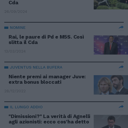
Cda
26/09/2024
NOMINE
Rai, le paure di Pd e M5S. Così
slitta il Cda
13/03/2024
JUVENTUS NELLA BUFERA
Niente premi ai manager Juve:
extra bonus bloccati
28/12/2022
IL LUNGO ADDIO
"Dimissioni?" La verità di Agnelli
agli azionisti: ecco cos'ha detto