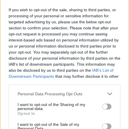
07/09/2022
If you wish to opt-out of the sale, sharing to third parties, or
processing of your personal or sensitive information for
TV E POLITICA
targeted advertising by us, please use the below opt-out
section to confirm your selection. Please note that after your
Megasede Rai a Milano "entro la
opt-out request is processed you may continue seeing
primavera". Ufficiale lo scippo a
interest-based ads based on personal information utilized by
Roma
us or personal information disclosed to third parties prior to
16/12/2021
your opt-out. You may separately opt-out of the further
disclosure of your personal information by third parties on the
IAB’s list of downstream participants. This information may
RAI
also be disclosed by us to third parties on the
IAB’s List of
Il Senato elegge i membri del
Downstream Participants
that may further disclose it to other
Cda: De Biasio con 102 voti e Di
third parties.
Majo 78
Personal Data Processing Opt Outs
14/07/2021
I want to opt-out of the Sharing of my
personal data.
LA PARTITA DI VIALE MAZZINI
Opted In
I partiti vogliono cambiare i
I want to opt-out of the Sale of my
vertici, i consiglieri della Rai
Personal Data.