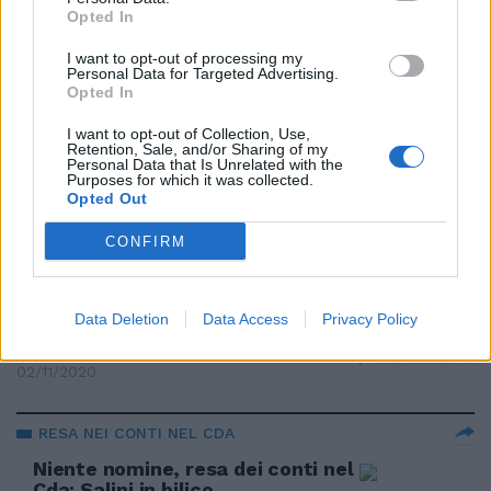
preparano gli scatoloni
Opted In
04/03/2021
I want to opt-out of processing my
Personal Data for Targeted Advertising.
Opted In
RIPARTE IL RISIKO DELLA TV PUBBLICA
I want to opt-out of Collection, Use,
Grandi manovre in Rai per non
Retention, Sale, and/or Sharing of my
cambiare i vertici
Personal Data that Is Unrelated with the
Purposes for which it was collected.
03/03/2021
Opted Out
CONFIRM
TRIENNIO 21-23
Banca del Fucino SpA: il Cda
approva il nuovo piano
Data Deletion
Data Access
Privacy Policy
industriale
02/11/2020
RESA NEI CONTI NEL CDA
Niente nomine, resa dei conti nel
Cda: Salini in bilico