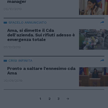
manager
06/10/2019
SFACELO ANNUNCIATO
Ama, si dimette il Cda
dell'azienda. Sui rifiuti adesso è
emergenza totale
01/10/2019
CRISI INFINITA
Pronto a saltare l'ennesimo cda
Ama
30/09/2019
1
2
3