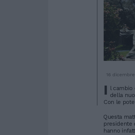
16 dicembre
I
l cambio 
della nuo
Con le pot
Questa matt
presidente 
hanno infatt