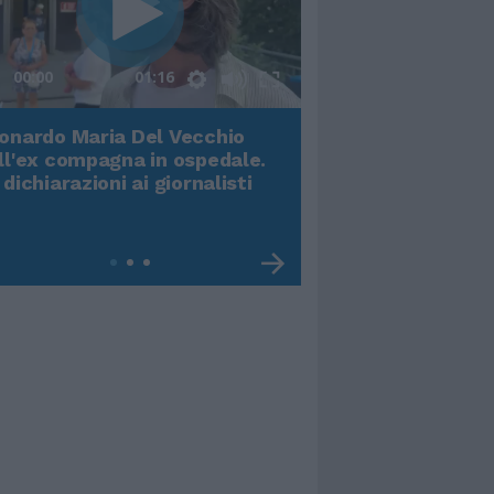
00:00
01:16
onardo Maria Del Vecchio
Terremoto, viene g
ll'ex compagna in ospedale.
video impressiona
 dichiarazioni ai giornalisti