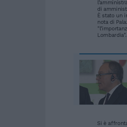
l’amministra
di amminist
È stato un 
nota di Pal
"l’importanz
Lombardia".
Si è affront