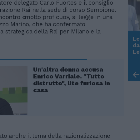
tore delegato Carlo Fuortes e il consiglio
razione Rai nella sede di corso Sempione.
incontro «molto proficuo», si legge in una
azzo Marino, che ha confermato
a strategica della Rai per Milano e la
Le
da
Rudy Giuliani a Come States?
Le
Trump, Meloni e la strategia
americana
Un'altra donna accusa
Enrico Varriale. "Tutto
distrutto", lite furiosa in
casa
ato anche il tema della razionalizzazione