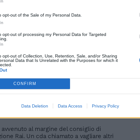
In
nata, dunque, come in molti auspicavano
 ai vertici di Marcello Foa, che era stato
o opt-out of the Sale of my Personal Data.
me uno dei maggiori sostenitori del
In
to della presenza su Milano della
pubblica.
to opt-out of processing my Personal Data for Targeted
ing.
In
o opt-out of Collection, Use, Retention, Sale, and/or Sharing
ersonal Data that Is Unrelated with the Purposes for which it
Povia positivo al Covid.
lected.
Poi sgancia la bomba su
Out
Sanremo
CONFIRM
Data Deletion
Data Access
Privacy Policy
 avvenuto al margine del consiglio di
ione Rai. Un cda chiamato a vagliare altri