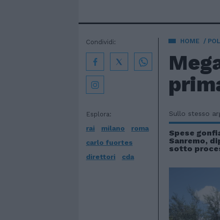
HOME
POL
Condividi:
Mega
prima
Sullo stesso a
Esplora:
rai
milano
roma
Spese gonfia
Sanremo, di
carlo fuortes
sotto proce
direttori
cda