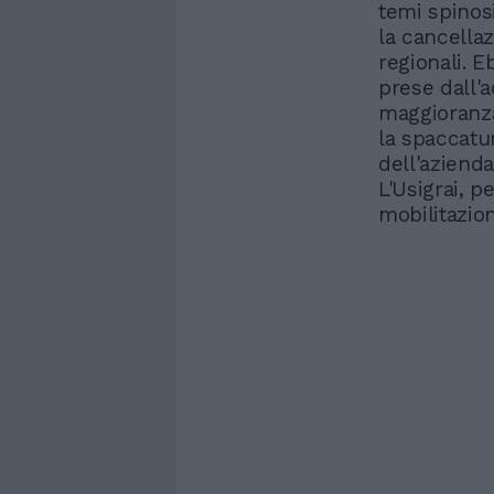
temi spinos
la cancella
regionali. E
prese dall'
maggioranza
la spaccatura
dell'azienda
L'Usigrai, 
mobilitazion