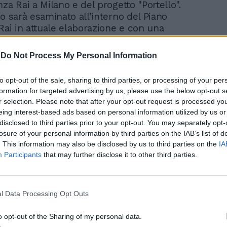
za Rai a Milano e del progetto "Portello".
o sarà esaminato all’interno del Piano
Rai in attuale elaborazione e con una
ne prevista per la primavera del 2022. Da
parti è stato espresso l’auspicio che si
-
Do Not Process My Personal Information
are a una positiva conclusione nei tempi
to opt-out of the sale, sharing to third parties, or processing of your per
formation for targeted advertising by us, please use the below opt-out s
r selection. Please note that after your opt-out request is processed y
eing interest-based ads based on personal information utilized by us or
disclosed to third parties prior to your opt-out. You may separately opt-
Sabina Guzzanti e Lucia
losure of your personal information by third parties on the IAB’s list of
Annunziata, la sfida
. This information may also be disclosed by us to third parties on the
IA
infinita si vede in tv
Participants
that may further disclose it to other third parties.
l Data Processing Opt Outs
o opt-out of the Sharing of my personal data.