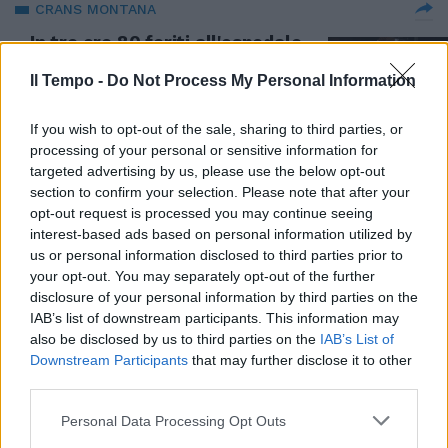
CRANS MONTANA
In tre ore 80 feriti all'ospedale
del Vallese. Il direttore: "Per 30
condizioni disperate"
Il Tempo -
Do Not Process My Personal Information
02/01/2026
If you wish to opt-out of the sale, sharing to third parties, or
processing of your personal or sensitive information for
STRAGE DI CAPODANNO
targeted advertising by us, please use the below opt-out
section to confirm your selection. Please note that after your
Tajani a Crans Montana: "I feriti
opt-out request is processed you may continue seeing
non identificati ora sono tre, ma
interest-based ads based on personal information utilized by
sei italiani sono ancora dispersi"
us or personal information disclosed to third parties prior to
02/01/2026
your opt-out. You may separately opt-out of the further
disclosure of your personal information by third parties on the
IAB’s list of downstream participants. This information may
STRAGE DI CAPODANNO
also be disclosed by us to third parties on the
IAB’s List of
Crans Montana, Sima: "Vietare
Downstream Participants
that may further disclose it to other
pirotecnici nei locali chiusi".
third parties.
Ecco tutte le stragi del passato
Personal Data Processing Opt Outs
02/01/2026