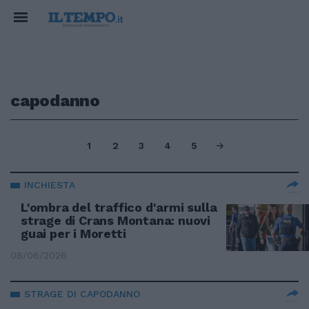
capodanno
1
2
3
4
5
INCHIESTA
L'ombra del traffico d'armi sulla
strage di Crans Montana: nuovi
guai per i Moretti
08/06/2026
STRAGE DI CAPODANNO