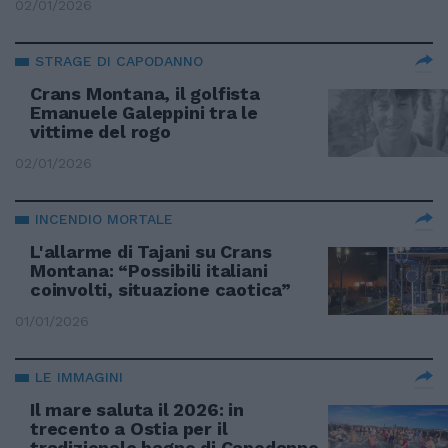
02/01/2026
STRAGE DI CAPODANNO
Crans Montana, il golfista
Emanuele Galeppini tra le
vittime del rogo
02/01/2026
INCENDIO MORTALE
L'allarme di Tajani su Crans
Montana: “Possibili italiani
coinvolti, situazione caotica”
01/01/2026
LE IMMAGINI
Il mare saluta il 2026: in
trecento a Ostia per il
tradizionale bagno di Capodanno