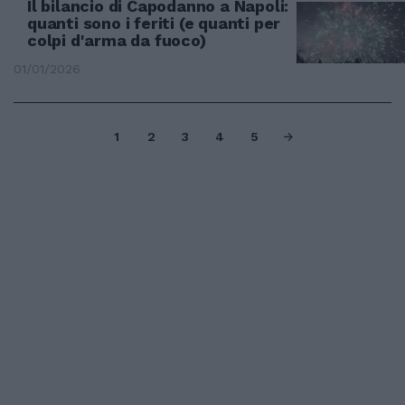
Il bilancio di Capodanno a Napoli:
quanti sono i feriti (e quanti per
colpi d'arma da fuoco)
01/01/2026
1
2
3
4
5