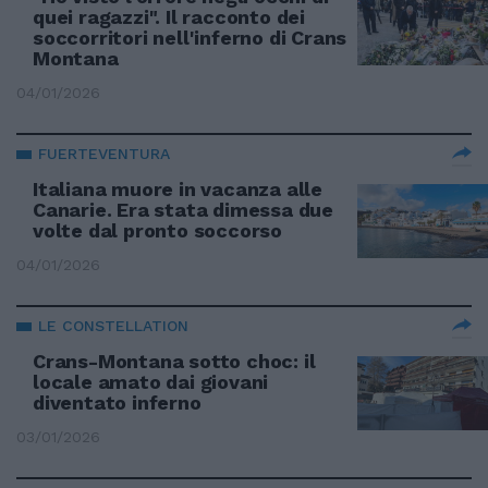
quei ragazzi". Il racconto dei
soccorritori nell'inferno di Crans
Montana
04/01/2026
FUERTEVENTURA
Italiana muore in vacanza alle
Canarie. Era stata dimessa due
volte dal pronto soccorso
04/01/2026
LE CONSTELLATION
Crans-Montana sotto choc: il
locale amato dai giovani
diventato inferno
03/01/2026