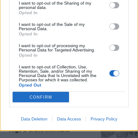
I want to opt-out of the Sharing of my
personal data.
STRAGE DI CAPODANNO
Opted In
Crans Montana, in arrivo in Italia
I want to opt-out of the Sale of my
altri sei feriti. Genova offre Villa
Personal Data.
Scassi per le cure
Opted In
02/01/2026
I want to opt-out of processing my
Personal Data for Targeted Advertising.
Opted In
CALIFORNIA
I want to opt-out of Collection, Use,
Trovata morta in albergo la
Retention, Sale, and/or Sharing of my
figlia del premio Oscar Tommy
Personal Data that Is Unrelated with the
Purposes for which it was collected.
Lee Jones
Opted Out
02/01/2026
CONFIRM
STRAGE DI CAPODANNO
Aveva 16 anni Emanuele
Data Deletion
Data Access
Privacy Policy
Galeppini il golfista morto nel
rogo a Crans Montana