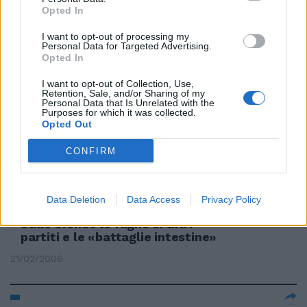
gli spagnoli del Bbva ad aver
Opted In
perso la battaglia per il
controllo della ...
I want to opt-out of processing my
Personal Data for Targeted Advertising.
08/03/2006
Opted In
I want to opt-out of Collection, Use,
Retention, Sale, and/or Sharing of my
Personal Data that Is Unrelated with the
Purposes for which it was collected.
Battaglia sui numeri
Opted Out
01/03/2006
CONFIRM
Nella Quercia prosegue la lotta
Data Deletion
Data Access
Privacy Policy
per decidere le candidature
Sullo sfondo le fughe in altri
partiti e le «battaglie intestine»
21/02/2006