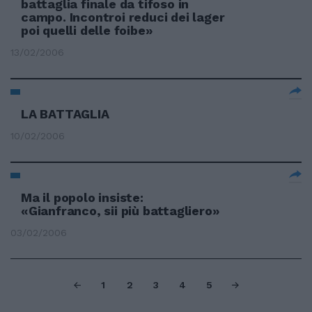
battaglia finale da tifoso in
campo. Incontroi reduci dei lager
poi quelli delle foibe»
13/02/2006
LA BATTAGLIA
10/02/2006
Ma il popolo insiste:
«Gianfranco, sii più battagliero»
03/02/2006
1
2
3
4
5