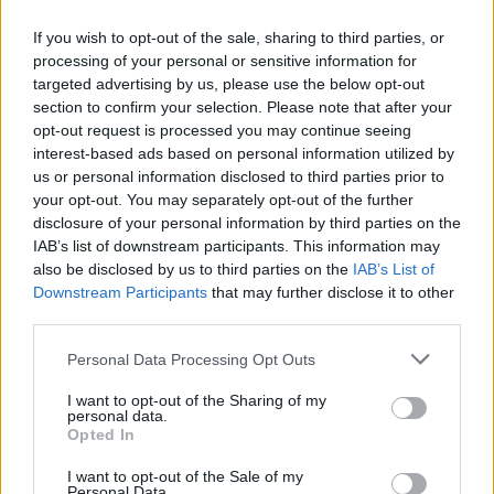
07/04/2006
If you wish to opt-out of the sale, sharing to third parties, or
processing of your personal or sensitive information for
targeted advertising by us, please use the below opt-out
section to confirm your selection. Please note that after your
di MAURIZIO GALLO LE DUE
opt-out request is processed you may continue seeing
coalizioni «corrono» per vincere
interest-based ads based on personal information utilized by
la battaglia delle urne.
us or personal information disclosed to third parties prior to
04/04/2006
your opt-out. You may separately opt-out of the further
disclosure of your personal information by third parties on the
IAB’s list of downstream participants. This information may
also be disclosed by us to third parties on the
IAB’s List of
LO avevate lasciato nello studio
Downstream Participants
that may further disclose it to other
di Ballarò che con lo sguardo
third parties.
bastonato parlava della sua
battaglia ...
Personal Data Processing Opt Outs
03/04/2006
I want to opt-out of the Sharing of my
personal data.
Opted In
I want to opt-out of the Sale of my
di FILIPPO CALERI NON CI stanno
Personal Data.