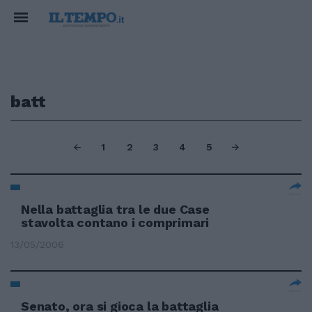
batt
1
2
3
4
5
Nella battaglia tra le due Case
stavolta contano i comprimari
13/05/2006
Senato, ora si gioca la battaglia