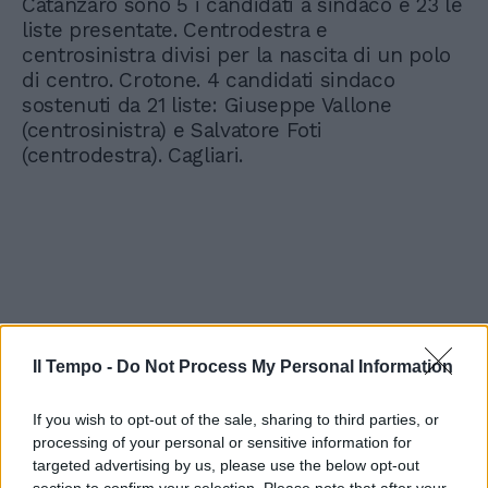
Catanzaro sono 5 i candidati a sindaco e 23 le
liste presentate. Centrodestra e
centrosinistra divisi per la nascita di un polo
di centro. Crotone. 4 candidati sindaco
sostenuti da 21 liste: Giuseppe Vallone
(centrosinistra) e Salvatore Foti
(centrodestra). Cagliari.
Il Tempo -
Do Not Process My Personal Information
If you wish to opt-out of the sale, sharing to third parties, or
processing of your personal or sensitive information for
targeted advertising by us, please use the below opt-out
section to confirm your selection. Please note that after your