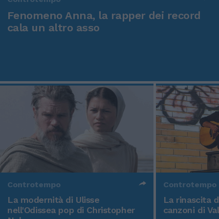
Fenomeno Anna, la rapper dei record
cala un altro asso
Controtempo
Controtempo
La modernità di Ulisse
La rinascita 
nell'Odissea pop di Christopher
canzoni di Va