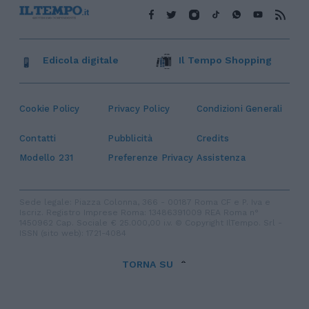
Edicola digitale
Il Tempo Shopping
Cookie Policy
Privacy Policy
Condizioni Generali
Contatti
Pubblicità
Credits
Modello 231
Preferenze Privacy
Assistenza
Sede legale: Piazza Colonna, 366 - 00187 Roma CF e P. Iva e
Iscriz. Registro Imprese Roma: 13486391009 REA Roma n°
1450962 Cap. Sociale € 25.000,00 i.v. © Copyright IlTempo. Srl -
ISSN (sito web): 1721-4084
TORNA SU