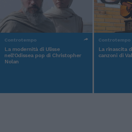
Controtempo
Controtempo
La modernità di Ulisse
La rinascita 
nell'Odissea pop di Christopher
canzoni di Va
Nolan