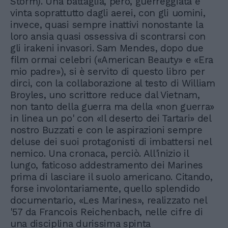
Storm). Una battaglia, però, guerreggiata e
vinta soprattutto dagli aerei, con gli uomini,
invece, quasi sempre inattivi nonostante la
loro ansia quasi ossessiva di scontrarsi con
gli irakeni invasori. Sam Mendes, dopo due
film ormai celebri («American Beauty» e «Era
mio padre»), si è servito di questo libro per
dirci, con la collaborazione al testo di William
Broyles, uno scrittore reduce dal Vietnam,
non tanto della guerra ma della «non guerra»
in linea un po' con «Il deserto dei Tartari» del
nostro Buzzati e con le aspirazioni sempre
deluse dei suoi protagonisti di imbattersi nel
nemico. Una cronaca, perciò. All'inizio il
lungo, faticoso addestramento dei Marines
prima di lasciare il suolo americano. Citando,
forse involontariamente, quello splendido
documentario, «Les Marines», realizzato nel
'57 da Francois Reichenbach, nelle cifre di
una disciplina durissima spinta