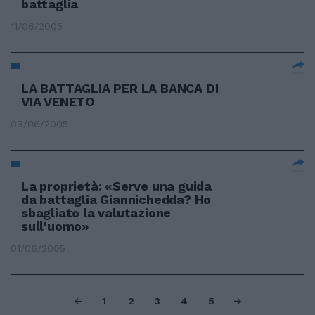
battaglia
11/06/2005
LA BATTAGLIA PER LA BANCA DI
VIA VENETO
09/06/2005
La proprietà: «Serve una guida
da battaglia Giannichedda? Ho
sbagliato la valutazione
sull'uomo»
01/06/2005
1
2
3
4
5