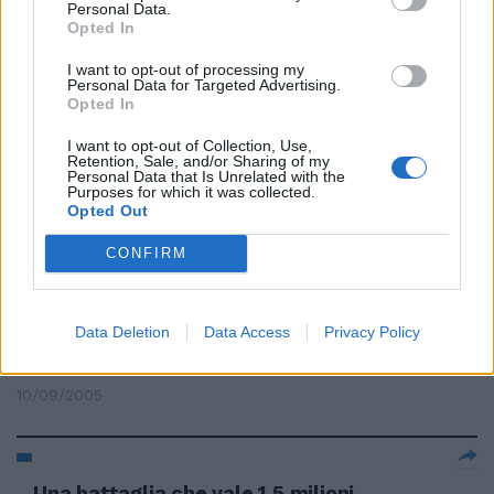
Personal Data.
CARTE DI CREDITO La battaglia
Opted In
sul caro-commissioni si sposta
dagli Usa in Italia
I want to opt-out of processing my
Personal Data for Targeted Advertising.
27/09/2005
Opted In
I want to opt-out of Collection, Use,
Retention, Sale, and/or Sharing of my
Personal Data that Is Unrelated with the
Appelli e comunicati, su Internet
Purposes for which it was collected.
è già battaglia
Opted Out
16/09/2005
CONFIRM
Data Deletion
Data Access
Privacy Policy
Montali: «Adesso sarà battaglia,
venite al PalaLottomatica»
10/09/2005
Una battaglia che vale 1,5 milioni