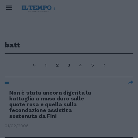
batt
1
2
3
4
5
Non è stata ancora digerita la
battaglia a muso duro sulle
quote rosa e quella sulla
fecondazione assistita
sostenuta da Fini
01/02/2006