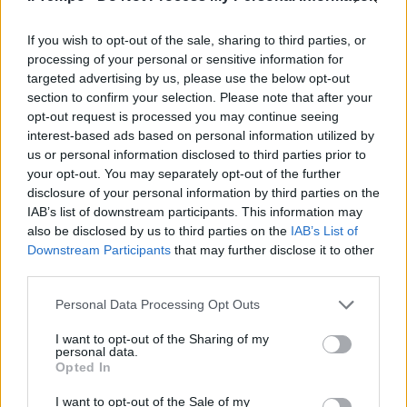
il via la battaglia legale tra
Astaldi e Impregilo
If you wish to opt-out of the sale, sharing to third parties, or
18/10/2005
processing of your personal or sensitive information for
targeted advertising by us, please use the below opt-out
section to confirm your selection. Please note that after your
opt-out request is processed you may continue seeing
di RINO TOMMASI NON mi
interest-based ads based on personal information utilized by
entusiasma aver trovato come
us or personal information disclosed to third parties prior to
sponsor, in una mia antica ed
your opt-out. You may separately opt-out of the further
inutile battaglia, ...
disclosure of your personal information by third parties on the
15/10/2005
IAB’s list of downstream participants. This information may
also be disclosed by us to third parties on the
IAB’s List of
Downstream Participants
that may further disclose it to other
third parties.
ACEA Battaglia legale tra Aci e
Personal Data Processing Opt Outs
Tripi sulla gara per il call center
01/10/2005
I want to opt-out of the Sharing of my
personal data.
Opted In
I want to opt-out of the Sale of my