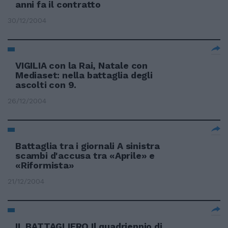
anni fa il contratto
30/12/2004
VIGILIA con la Rai, Natale con
Mediaset: nella battaglia degli
ascolti con 9.
26/12/2004
Battaglia tra i giornali A sinistra
scambi d'accusa tra «Aprile» e
«Riformista»
21/12/2004
IL BATTAGLIERO Il quadriennio di