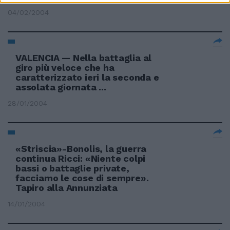
04/02/2004
VALENCIA — Nella battaglia al
giro più veloce che ha
caratterizzato ieri la seconda e
assolata giornata ...
28/01/2004
«Striscia»-Bonolis, la guerra
continua Ricci: «Niente colpi
bassi o battaglie private,
facciamo le cose di sempre».
Tapiro alla Annunziata
14/01/2004