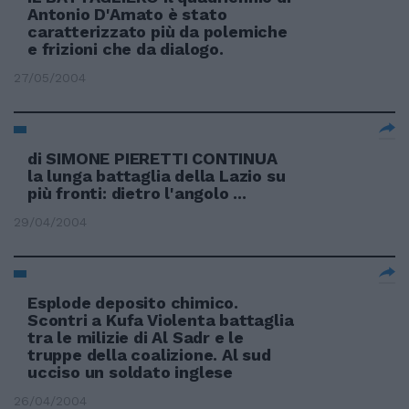
Antonio D'Amato è stato
caratterizzato più da polemiche
e frizioni che da dialogo.
27/05/2004
di SIMONE PIERETTI CONTINUA
la lunga battaglia della Lazio su
più fronti: dietro l'angolo ...
29/04/2004
Esplode deposito chimico.
Scontri a Kufa Violenta battaglia
tra le milizie di Al Sadr e le
truppe della coalizione. Al sud
ucciso un soldato inglese
26/04/2004