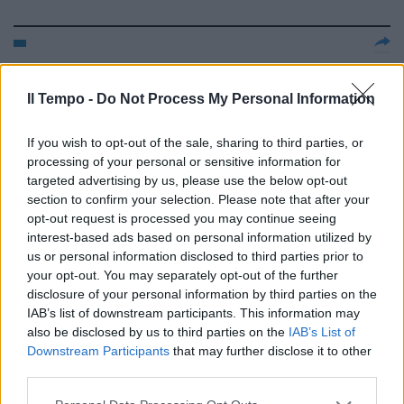
Tremonti isolato, pronto un
posto nella Ue Continua la
Il Tempo -
Do Not Process My Personal Information
battaglia sui poteri economici.
Alemanno (An): «Senza deleghe
Fini non può agire»
If you wish to opt-out of the sale, sharing to third parties, or
processing of your personal or sensitive information for
25/04/2004
targeted advertising by us, please use the below opt-out
section to confirm your selection. Please note that after your
opt-out request is processed you may continue seeing
interest-based ads based on personal information utilized by
Pensioni, la Consulta promette
us or personal information disclosed to third parties prior to
battaglia
your opt-out. You may separately opt-out of the further
disclosure of your personal information by third parties on the
23/04/2004
IAB’s list of downstream participants. This information may
also be disclosed by us to third parties on the
IAB’s List of
Downstream Participants
that may further disclose it to other
third parties.
Il ritorno di Jocelyn con la
battaglia navale