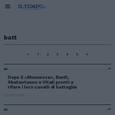
batt
1
2
3
4
5
Dopo il «Monnezza», Banfi,
Abatantuono e Vitali pronti a
rifare i loro cavalli di battaglia
02/05/2005