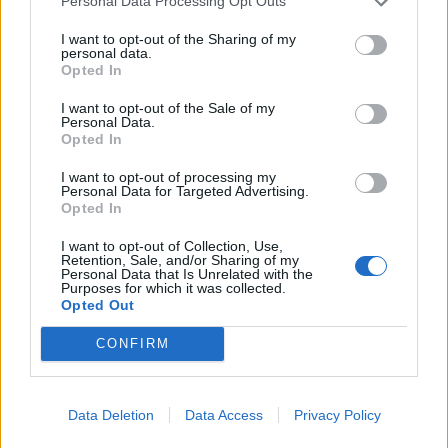
Personal Data Processing Opt Outs
08/04/2004
I want to opt-out of the Sharing of my
personal data.
Opted In
ISLAMABAD — Le forze
I want to opt-out of the Sale of my
Personal Data.
pakistane hanno circondato tra i
Opted In
300 e i 400 ribelli in una feroce
battaglia vicino ...
I want to opt-out of processing my
Personal Data for Targeted Advertising.
19/03/2004
Opted In
I want to opt-out of Collection, Use,
Retention, Sale, and/or Sharing of my
Personal Data that Is Unrelated with the
Sull'Iraq è già battaglia di
Purposes for which it was collected.
emendamenti
Opted Out
01/03/2004
CONFIRM
Data Deletion
Data Access
Privacy Policy
SI RISCHIAVA quasi una seconda
battaglia di Reggio.