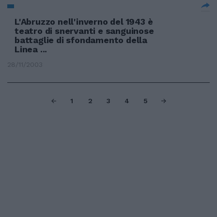
L'Abruzzo nell'inverno del 1943 è
teatro di snervanti e sanguinose
battaglie di sfondamento della
Linea ...
28/11/2003
1
2
3
4
5