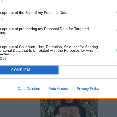
In
o opt-out of the Sale of my Personal Data.
In
to opt-out of processing my Personal Data for Targeted
essaggio da
ing.
In
n
o opt-out of Collection, Use, Retention, Sale, and/or Sharing
ersonal Data that Is Unrelated with the Purposes for which it
lected.
Out
CONFIRM
azzotti e la
Data Deletion
Data Access
Privacy Policy
danza