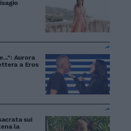
isagio
e...": Aurora
ettera a Eros
acrata sui
tena la