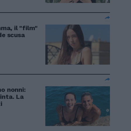
a, il "film"
de scusa
no nonni:
inta. La
i