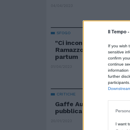
04/04/2023
Il Tempo 
SFOGO
"Ci incontriamo di nuovo
If you wish 
Ramazzotti, confession
sensitive in
partum
confirm you
continue se
01/04/2023
information 
further disc
participants
Downstream 
CRITICHE
Gaffe Aurora Ramazzott
pubblica sui social
Persona
20/01/2023
I want t