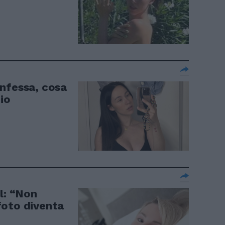
nfessa, cosa
io
l: “Non
foto diventa