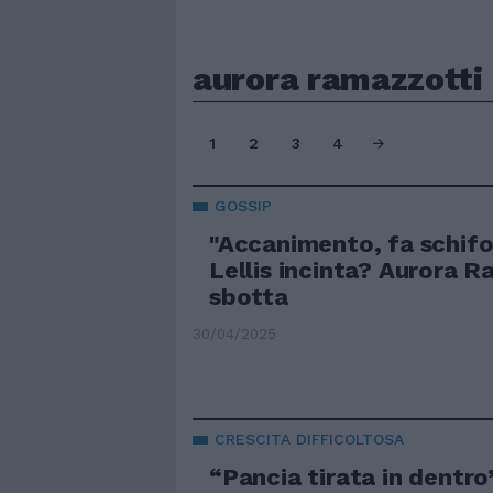
aurora ramazzotti
1
2
3
4
GOSSIP
"Accanimento, fa schifo"
Lellis incinta? Aurora 
sbotta
30/04/2025
CRESCITA DIFFICOLTOSA
“Pancia tirata in dentro”