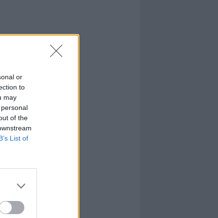
sonal or
ection to
ou may
 personal
out of the
 downstream
B’s List of