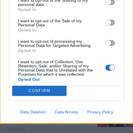
I want to opt-out of the Sharing of my
personal data.
GUERRA TRA VIROLOGI
Opted In
E adesso Burioni se la prende
pure con Vaia: mi arrendo, ho
I want to opt-out of the Sale of my
Personal Data.
perso
Opted In
09/11/2021
I want to opt-out of processing my
Personal Data for Targeted Advertising.
Opted In
HUMOR NERO
L'ira di Burioni contro la
I want to opt-out of Collection, Use,
Retention, Sale, and/or Sharing of my
pubblicità delle pompe funebri, il
Personal Data that Is Unrelated with the
manifesto choc sul vaccino
Purposes for which it was collected.
Opted Out
30/10/2021
CONFIRM
NERVI TESI RAI
"Poliziotti sanitari", Sgarbi senza
Data Deletion
Data Access
Privacy Policy
freni su Ballando. E su Mietta
punta il dito pure Burioni
25/10/2021