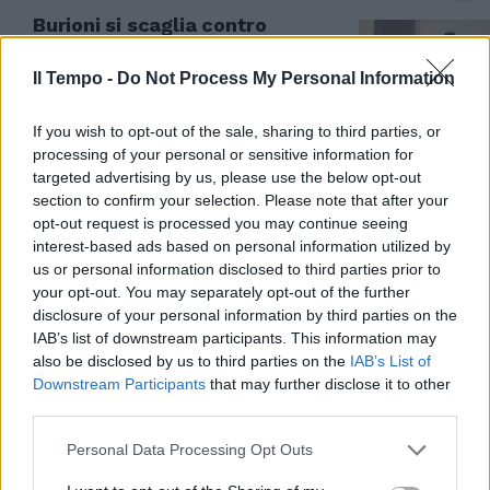
Burioni si scaglia contro
Speranza: basta tentennamenti
o sarà lockdown
Il Tempo -
Do Not Process My Personal Information
20/11/2021
If you wish to opt-out of the sale, sharing to third parties, or
processing of your personal or sensitive information for
L'APPELLO DEL VIROLOGO
targeted advertising by us, please use the below opt-out
Burioni choc sul green pass:
section to confirm your selection. Please note that after your
danni gravi dai tamponi, fate i
opt-out request is processed you may continue seeing
vaccini
interest-based ads based on personal information utilized by
us or personal information disclosed to third parties prior to
15/11/2021
your opt-out. You may separately opt-out of the further
disclosure of your personal information by third parties on the
"POETA" QUASI ANONIMO
IAB’s list of downstream participants. This information may
also be disclosed by us to third parties on the
IAB’s List of
Insulti tremendi, Burioni mette
Downstream Participants
that may further disclose it to other
tutto sui social. Ma non ha visto
third parties.
da dove arrivano...
12/11/2021
Personal Data Processing Opt Outs