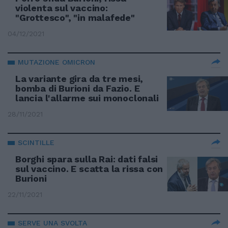
violenta sul vaccino:
"Grottesco", "in malafede"
04/12/2021
MUTAZIONE OMICRON
La variante gira da tre mesi,
bomba di Burioni da Fazio. E
lancia l'allarme sui monoclonali
28/11/2021
SCINTILLE
Borghi spara sulla Rai: dati falsi
sul vaccino. E scatta la rissa con
Burioni
22/11/2021
SERVE UNA SVOLTA