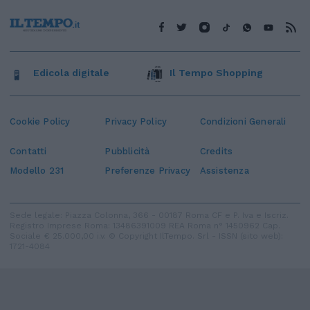
Edicola digitale
Il Tempo Shopping
Cookie Policy
Privacy Policy
Condizioni Generali
Contatti
Pubblicità
Credits
Modello 231
Preferenze Privacy
Assistenza
Sede legale: Piazza Colonna, 366 - 00187 Roma CF e P. Iva e Iscriz.
Registro Imprese Roma: 13486391009 REA Roma n° 1450962 Cap.
Sociale € 25.000,00 i.v. © Copyright IlTempo. Srl - ISSN (sito web):
1721-4084
TORNA SU