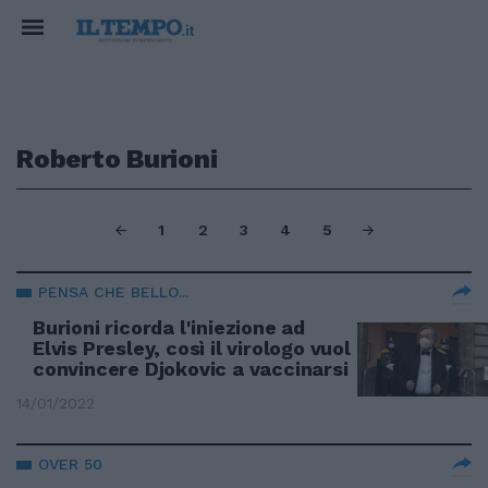
Roberto Burioni
1
2
3
4
5
PENSA CHE BELLO...
Burioni ricorda l'iniezione ad
Elvis Presley, così il virologo vuol
convincere Djokovic a vaccinarsi
14/01/2022
OVER 50