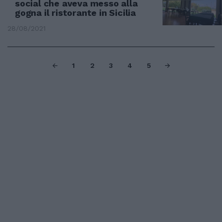
social che aveva messo alla
gogna il ristorante in Sicilia
28/08/2021
1
2
3
4
5