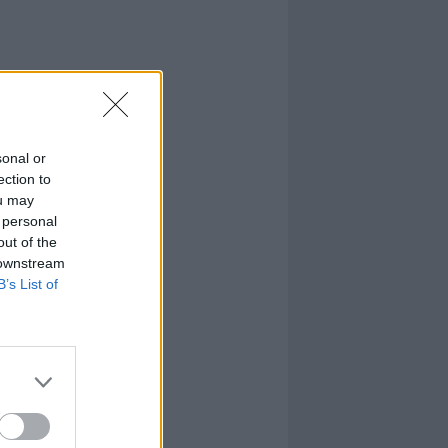
sonal or
ection to
ou may
 personal
out of the
 downstream
B’s List of