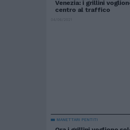
Venezia: i grillini voglio
centro al traffico
04/06/2021
MANETTARI PENTITI
Ora i grillini vogliono so