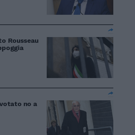
oto Rousseau
appoggia
 votato no a