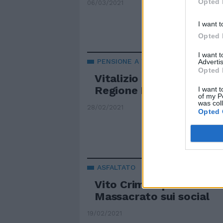
Opted 
06/03/2021
I want t
Opted 
I want 
PENSIONE A VITA
Advertis
Opted 
Vitalizio anche ai grillini
Regione Lazio
I want t
of my P
was col
28/02/2021
Opted 
ASFALTATO
Vito Crimi espelle i dissid
Massacrato sui social
19/02/2021