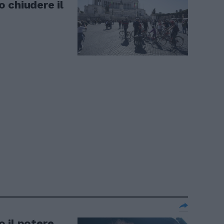
no chiudere il
lo il potere