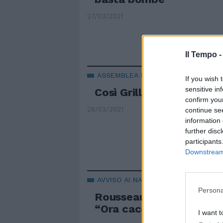
27/03/2021
Il Tempo 
ASSEMBLEA M5S
If you wish 
sensitive in
Così Grillo sfotte i suoi
confirm you
26/03/2021
continue se
information 
further disc
participants
Downstream 
AVVISO AI NAVIGANTI
Persona
Rousseau ai parlamentari 
“Ora cacciate i soldi ch
I want t