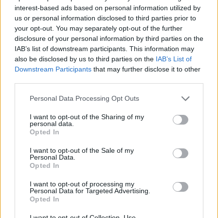
interest-based ads based on personal information utilized by
La Roma vola: Zaniolo-Veretout
us or personal information disclosed to third parties prior to
e il Napoli va ko
your opt-out. You may separately opt-out of the further
disclosure of your personal information by third parties on the
03/11/2019
IAB’s list of downstream participants. This information may
also be disclosed by us to third parties on the
IAB’s List of
ZANIOLO ANCORA IN GOL
Downstream Participants
that may further disclose it to other
third parties.
Tutti pazzi per la Roma
03/11/2019
Personal Data Processing Opt Outs
I want to opt-out of the Sharing of my
personal data.
SERIE A
Opted In
Giallorossi ok a Udine. La Lazio
doma il Toro
I want to opt-out of the Sale of my
Personal Data.
31/10/2019
Opted In
I want to opt-out of processing my
Personal Data for Targeted Advertising.
LO SPOT
Opted In
Il cuore roma spazza via il Milan
I want to opt-out of Collection, Use,