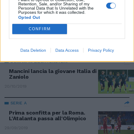
28/10/2019
Retention, Sale, and/or Sharing of my
Personal Data that Is Unrelated with the
Purposes for which it was collected.
Opted Out
2-1 ALL'OLIMPICO
Dzeko-Zaniolo E la Roma stende
CONFIRM
il Milan
27/10/2019
Data Deletion
Data Access
Privacy Policy
DOMANI IN LIECHTENSTEIN
Mancini lancia la giovane Italia di
Zaniolo
20/10/2019
SERIE A
Prima sconfitta per la Roma.
L'Atalanta passa all'Olimpico
29/09/2019