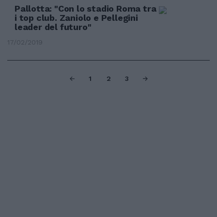
Pallotta: "Con lo stadio Roma tra
i top club. Zaniolo e Pellegini
leader del futuro"
17/02/2019
1
2
3