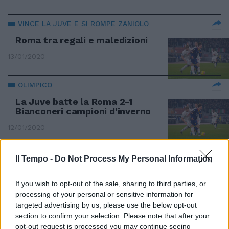
VINCE LA JUVE E SI ROMPE ZANIOLO
Roma tra regali e maledizioni
13/01/2020
OLIMPICO
La Juve batte la Roma 2-1
Bianconeri campioni d'inverno
12/01/2020
PRIMA DELLA PARTITA
Il Tempo -
Do Not Process My Personal Information
Fonseca lancia la sfida al Torino.
Come carica la squadra
If you wish to opt-out of the sale, sharing to third parties, or
processing of your personal or sensitive information for
05/01/2020
targeted advertising by us, please use the below opt-out
section to confirm your selection. Please note that after your
opt-out request is processed you may continue seeing
SHOW ALL'OLIMPICO