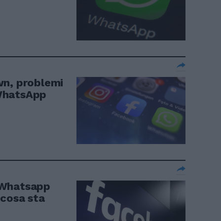
wn, problemi
WhatsApp
 Whatsapp
 cosa sta