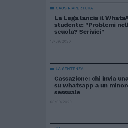
CAOS RIAPERTURA
La Lega lancia il Whats
studente: "Problemi nel
scuola? Scrivici"
13/09/2020
LA SENTENZA
Cassazione: chi invia un
su whatsapp a un minore
sessuale
08/09/2020