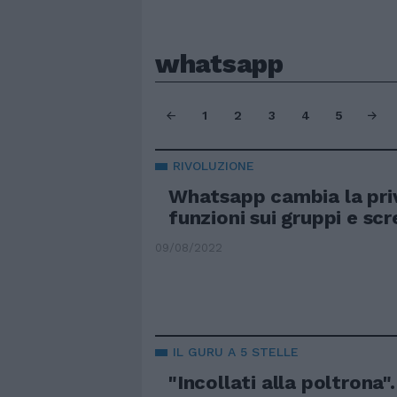
whatsapp
1
2
3
4
5
RIVOLUZIONE
Whatsapp cambia la pri
funzioni sui gruppi e sc
09/08/2022
IL GURU A 5 STELLE
"Incollati alla poltrona".