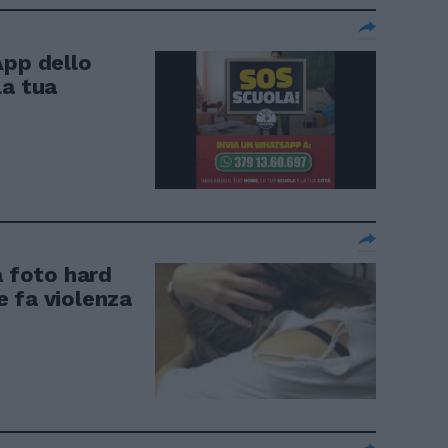
App dello
la tua
a foto hard
 fa violenza