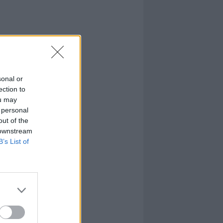
sonal or
ection to
ou may
 personal
out of the
 downstream
B’s List of