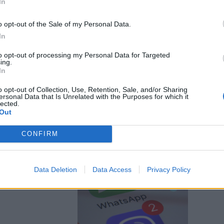
In
o opt-out of the Sale of my Personal Data.
In
to opt-out of processing my Personal Data for Targeted
per scaricare
ing.
gano i soldi.
In
le
o opt-out of Collection, Use, Retention, Sale, and/or Sharing
ersonal Data that Is Unrelated with the Purposes for which it
lected.
Out
CONFIRM
atsApp, il
Data Deletion
Data Access
Privacy Policy
enire