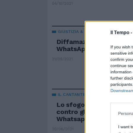
04/10/2021
GIUSTIZIA & SOCIAL
Il Tempo 
Diffamazione, condann
If you wish 
WhatsApp
sensitive in
21/09/2021
confirm you
continue se
information 
further disc
participants
Downstream 
IL CANTANTE FA POLEMICA
Lo sfogo di Tommaso P
contro gli audio accelera
Persona
Whatsapp
I want t
30/06/2021