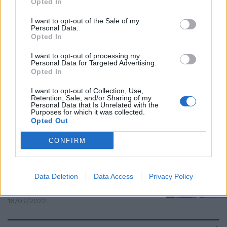
Opted In
Calcetto, famiglia e foto vietate
dopo la crisi di governo
I want to opt-out of the Sale of my
Personal Data.
26/07/2022
Opted In
I want to opt-out of processing my
PREVISIONI
Personal Data for Targeted Advertising.
Opted In
“Arrivano le perturbazioni
atlantiche”. Pioggia e
I want to opt-out of Collection, Use,
temperature a picco, la rovina
Retention, Sale, and/or Sharing of my
dell'estate
Personal Data that Is Unrelated with the
Purposes for which it was collected.
24/07/2022
Opted Out
CONFIRM
TUTTO BLOCCATO
Sciopero aerei: lo stop nazionale
è confermato, voli cancellati e
Data Deletion
Data Access
Privacy Policy
caos negli aeroporti
16/07/2022