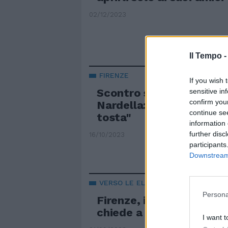
02/12/2023
Il Tempo 
FIRENZE
If you wish 
Scontro sugli Uffizi, FdI
sensitive in
confirm you
Nardella: "A lui il premi
continue se
tosta"
information 
further disc
16/10/2023
participants
Downstream 
VERSO LE ELEZIONI
Persona
Firenze, il Pd è terroriz
chiede a Schmidt
I want t