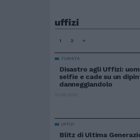
uffizi
1
2
TURISTA
Disastro agli Uffizi: uom
selfie e cade su un dipi
danneggiandolo
21/06/2025
UFFIZI
Blitz di Ultima Generazi