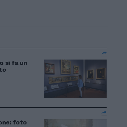
o si fa un
nto
one: foto