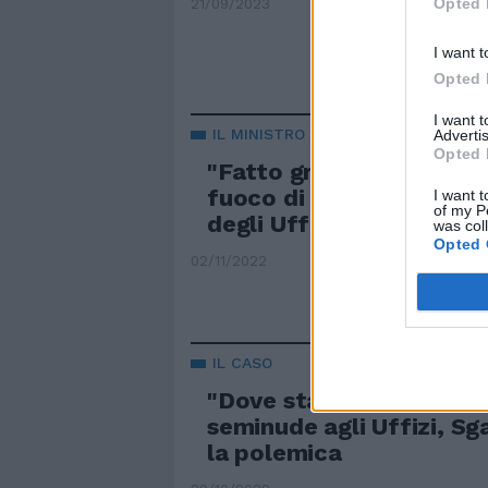
Opted 
21/09/2023
I want t
Opted 
I want 
IL MINISTRO
Advertis
Opted 
"Fatto gravissimo". La le
fuoco di Sangiuliano al 
I want t
of my P
degli Uffizi
was col
Opted 
02/11/2022
IL CASO
"Dove sta lo scandalo?".
seminude agli Uffizi, S
la polemica