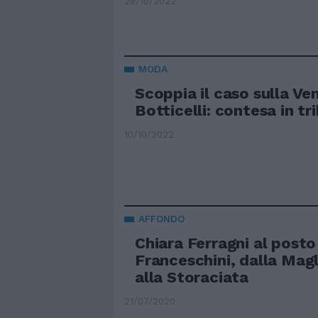
29/10/2022
MODA
Scoppia il caso sulla Ve
Botticelli: contesa in tr
10/10/2022
AFFONDO
Chiara Ferragni al posto
Franceschini, dalla Magl
alla Storaciata
21/07/2020