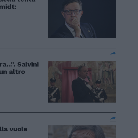
midt:
...". Salvini
 un altro
lla vuole