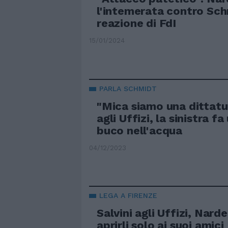
l'intemerata contro Sch
reazione di FdI
15/01/2024
PARLA SCHMIDT
"Mica siamo una dittatura
agli Uffizi, la sinistra fa
buco nell'acqua
04/12/2023
LEGA A FIRENZE
Salvini agli Uffizi, Narde
aprirli solo ai suoi amici