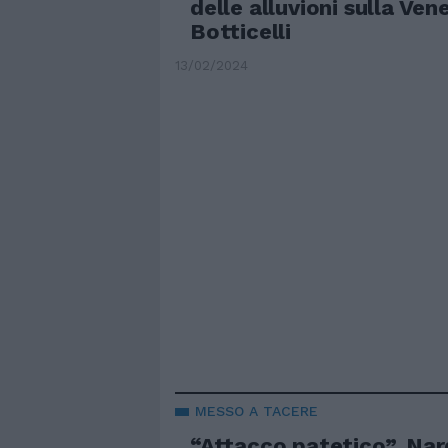
delle alluvioni sulla Ven
Botticelli
13/02/2024
MESSO A TACERE
“Attacco patetico”. Nar