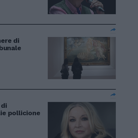
nere di
ibunale
 di
ie pollicione