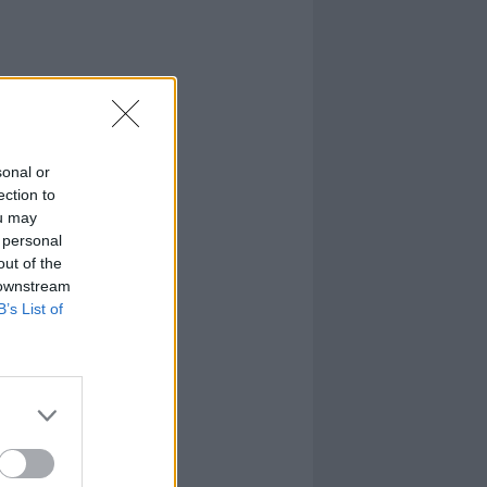
sonal or
ection to
ou may
 personal
out of the
 downstream
B’s List of