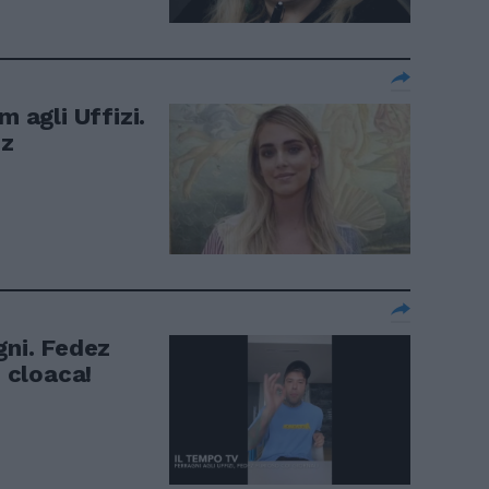
m agli Uffizi.
ez
gni. Fedez
: cloaca!