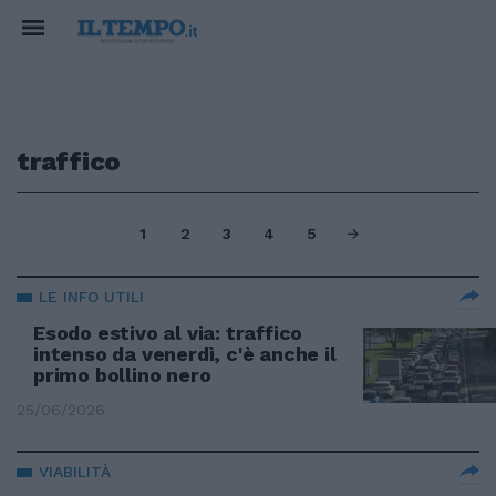
traffico
1
2
3
4
5
LE INFO UTILI
Esodo estivo al via: traffico
intenso da venerdì, c'è anche il
primo bollino nero
25/06/2026
VIABILITÀ