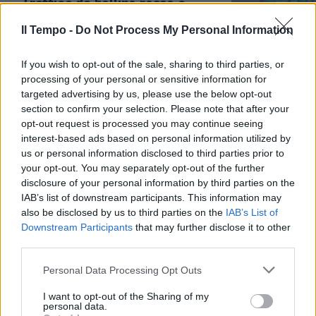
Traffico da bollino rosso e
weekend di rientri: cosa
aspettarsi per il controesodo
Il Tempo -
Do Not Process My Personal Information
25/08/2024
If you wish to opt-out of the sale, sharing to third parties, or
processing of your personal or sensitive information for
TRAFFICO PARALIZZATO
targeted advertising by us, please use the below opt-out
section to confirm your selection. Please note that after your
Il weekend nero sulle
opt-out request is processed you may continue seeing
autostrade è arrivato: il giorno
interest-based ads based on personal information utilized by
peggiore dell'estate
us or personal information disclosed to third parties prior to
09/08/2024
your opt-out. You may separately opt-out of the further
disclosure of your personal information by third parties on the
IAB’s list of downstream participants. This information may
TRAFFICO
also be disclosed by us to third parties on the
IAB’s List of
Primo weekend d'agosto da
Downstream Participants
that may further disclose it to other
bollino nero: che cosa bisogna
third parties.
aspettarsi
Personal Data Processing Opt Outs
02/08/2024
I want to opt-out of the Sharing of my
personal data.
ROMA BLINDATA