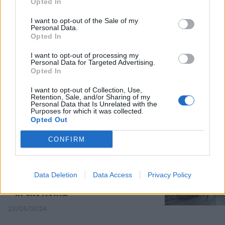
Opted In
Comizi, cortei e parata:
I want to opt-out of the Sale of my
weekend da incubo. Si salvi chi
Personal Data.
può
Opted In
01/06/2024
I want to opt-out of processing my
Personal Data for Targeted Advertising.
Opted In
PARATA
I want to opt-out of Collection, Use,
A Roma prove di «paralisi» per il
Retention, Sale, and/or Sharing of my
2 giugno. Capitale in tilt per
Personal Data that Is Unrelated with the
Purposes for which it was collected.
strade chiuse e traffico
Opted Out
30/05/2024
CONFIRM
L'INCHIESTA
Poche aree, troppi mezzi.
Data Deletion
Data Access
Privacy Policy
“Carico e scarico” merci manda
in tilt Roma
23/05/2024