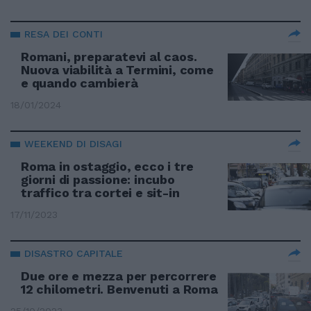
RESA DEI CONTI
Romani, preparatevi al caos.
Nuova viabilità a Termini, come
e quando cambierà
18/01/2024
WEEKEND DI DISAGI
Roma in ostaggio, ecco i tre
giorni di passione: incubo
traffico tra cortei e sit-in
17/11/2023
DISASTRO CAPITALE
Due ore e mezza per percorrere
12 chilometri. Benvenuti a Roma