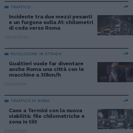
TRAFFICO
Incidente tra due mezzi pesanti
e un furgone sulla A1: chilometri
di coda verso Roma
08/05/2024
RIVOLUZIONE IN STRADA
Gualtieri vuole far diventare
anche Roma una città con le
macchine a 30km/h
24/01/2024
TRAFFICO DI ROMA
Caos a Termini con la nuova
viabilità: file chilometriche e
zona in tilt
23/01/2024