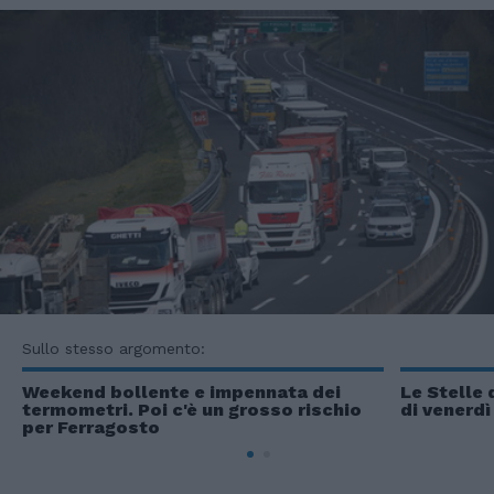
Sullo stesso argomento:
Weekend bollente e impennata dei
Le Stelle 
termometri. Poi c'è un grosso rischio
di venerdì
per Ferragosto