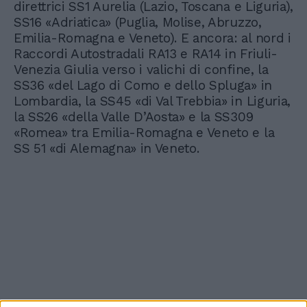
direttrici SS1 Aurelia (Lazio, Toscana e Liguria),
SS16 «Adriatica» (Puglia, Molise, Abruzzo,
Emilia-Romagna e Veneto). E ancora: al nord i
Raccordi Autostradali RA13 e RA14 in Friuli-
Venezia Giulia verso i valichi di confine, la
SS36 «del Lago di Como e dello Spluga» in
Lombardia, la SS45 «di Val Trebbia» in Liguria,
la SS26 «della Valle D’Aosta» e la SS309
«Romea» tra Emilia-Romagna e Veneto e la
SS 51 «di Alemagna» in Veneto.