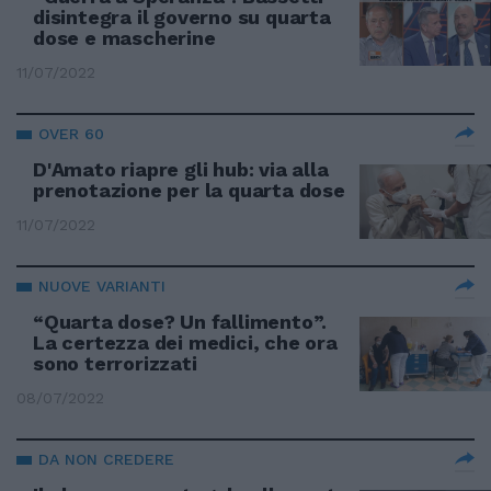
disintegra il governo su quarta
dose e mascherine
11/07/2022
OVER 60
D'Amato riapre gli hub: via alla
prenotazione per la quarta dose
11/07/2022
NUOVE VARIANTI
“Quarta dose? Un fallimento”.
La certezza dei medici, che ora
sono terrorizzati
08/07/2022
DA NON CREDERE