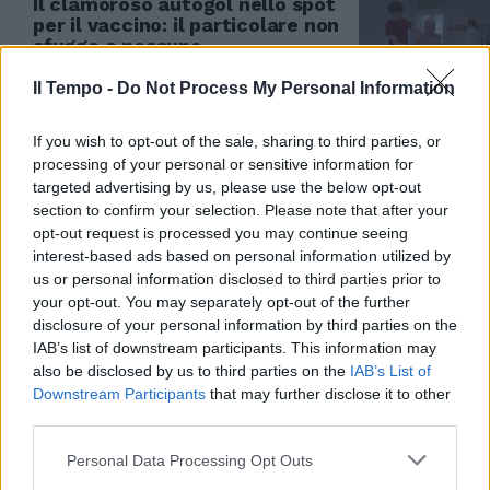
Il clamoroso autogol nello spot
per il vaccino: il particolare non
sfugge a nessuno
07/07/2022
Il Tempo -
Do Not Process My Personal Information
If you wish to opt-out of the sale, sharing to third parties, or
FUORI DAL CORO
processing of your personal or sensitive information for
“Poca trasparenza sui vaccini”.
targeted advertising by us, please use the below opt-out
La virologa Gismondo: “Quarta
section to confirm your selection. Please note that after your
dose? Ecco per chi è inutile”
opt-out request is processed you may continue seeing
17/05/2022
interest-based ads based on personal information utilized by
us or personal information disclosed to third parties prior to
your opt-out. You may separately opt-out of the further
IL RICHIAMO INUTILE
disclosure of your personal information by third parties on the
Il direttore generale dell’Aifa
IAB’s list of downstream participants. This information may
Magrini stupisce tutti: “Quarta
also be disclosed by us to third parties on the
IAB’s List of
dose non necessaria”
Downstream Participants
that may further disclose it to other
third parties.
24/04/2022
Personal Data Processing Opt Outs
ENNESIMA INIEZIONE