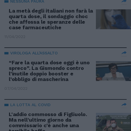
NESSUNA PAURA
La metà degli italiani non farà la
quarta dose, il sondaggio choc
che affossa le speranze delle
case farmaceutiche
11/04/2022
VIROLOGA ALL’ASSALTO
“Fare la quarta dose oggi è uno
spreco”. La Gismondo contro
l’inutile doppio booster e
l’obbligo di mascherina
07/04/2022
LA LOTTA AL COVID
L'addio commosso di Figliuolo.
Ma nell'ultimo giorno da
commissario c'è anche una
terribile beffa