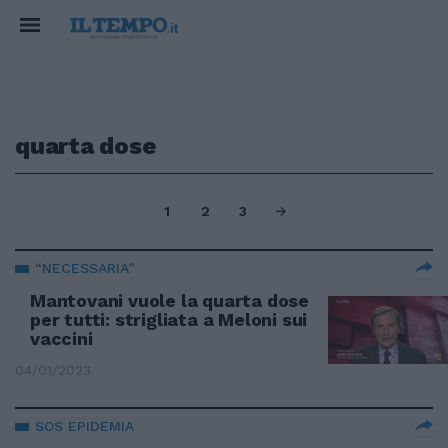
quarta dose
1
2
3
“NECESSARIA”
Mantovani vuole la quarta dose
per tutti: strigliata a Meloni sui
vaccini
04/01/2023
SOS EPIDEMIA