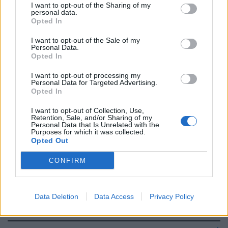
I want to opt-out of the Sharing of my
personal data.
Speranza e la fregatura vaccino
Opted In
per gli italiani: “Quarta dose in
autunno”
I want to opt-out of the Sale of my
Personal Data.
19/04/2022
Opted In
I want to opt-out of processing my
LA PANDEMIA
Personal Data for Targeted Advertising.
Opted In
"Picco di contagi" Il Covid torna
a far paura, via alla quarta dose
I want to opt-out of Collection, Use,
Retention, Sale, and/or Sharing of my
13/04/2022
Personal Data that Is Unrelated with the
Purposes for which it was collected.
Opted Out
PREVENZIONE
CONFIRM
Covid, quarta dose per gli over
80 e gli over 60. E in autunno
anche per i cinquantennni
Data Deletion
Data Access
Privacy Policy
12/04/2022