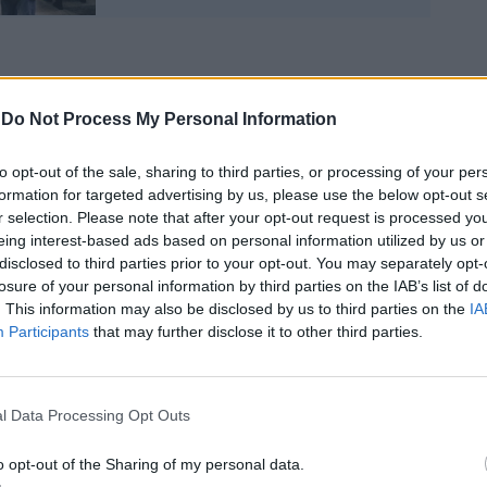
-
Do Not Process My Personal Information
e le notizie sulla pandemia sono così
Abbiamo ancora a che fare con quello che
to opt-out of the sale, sharing to third parties, or processing of your per
 definito “sciame” di varianti di Omicron.
formation for targeted advertising by us, please use the below opt-out s
no avuto una maggiore attenzione ma
r selection. Please note that after your opt-out request is processed y
te dallo stesso tipo di virus. Ebbene -
eing interest-based ads based on personal information utilized by us or
antovani - i vaccini sono efficaci per
disclosed to third parties prior to your opt-out. You may separately opt-
losure of your personal information by third parties on the IAB’s list of
e. Dobbiamo continuare a ‘marcare stretto’,
. This information may also be disclosed by us to third parties on the
IA
inguaggio calcistico, l’evoluzione del virus
Participants
that may further disclose it to other third parties.
i vista virologico e immunologico, senza
.
l Data Processing Opt Outs
o opt-out of the Sharing of my personal data.