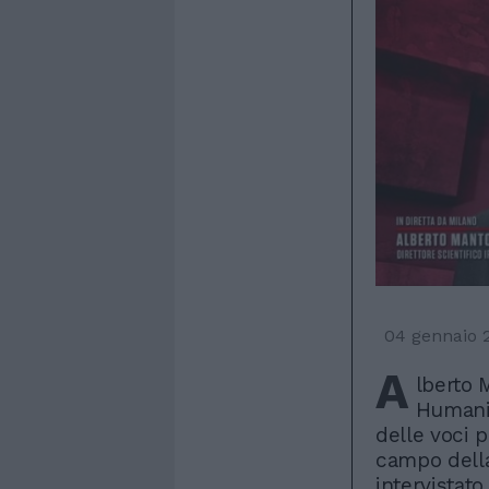
04 gennaio 
A
lberto M
Humanit
delle voci p
campo della
intervistat