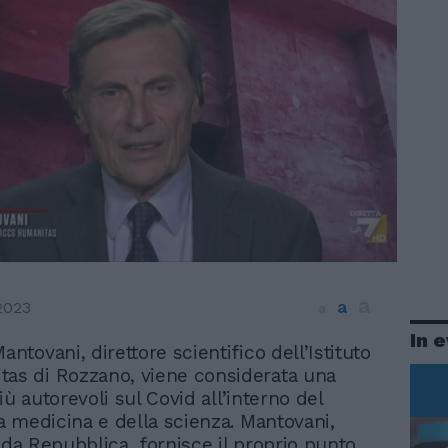
a
a
2023
a
In 
antovani, direttore scientifico dell’Istituto
as di Rozzano, viene considerata una
iù autorevoli sul Covid all’interno del
 medicina e della scienza. Mantovani,
o da Repubblica, fornisce il proprio punto