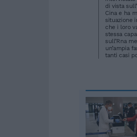
di vista sul
Cina e ha m
situazione 
che i loro 
stessa capac
sull’Rna me
un’ampia fas
tanti casi p