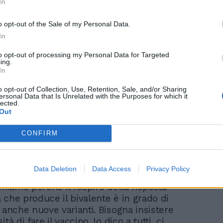
In
“Fine del vostro regime
o opt-out of the Sale of my Personal Data.
terroristico!”.
In
Delmastro-Bonelli, alta
tensione sul Covid
to opt-out of processing my Personal Data for Targeted
ing.
In
o opt-out of Collection, Use, Retention, Sale, and/or Sharing
ersonal Data that Is Unrelated with the Purposes for which it
lected.
Out
CONFIRM
ra in ballo anche le parole di Giorgia
vaccini anti-Covid: “A me spiace un po’
inui a dare il messaggio che quella contro
Data Deletion
Data Access
Privacy Policy
us è una quarta dose e basta. In realtà è
chiamo perché il respiro della risposta
 che produce il bivalente è in grado di
 anche nuove varianti. Bisogna insistere
tà di fare il vaccino. Io dico a tutti, ci