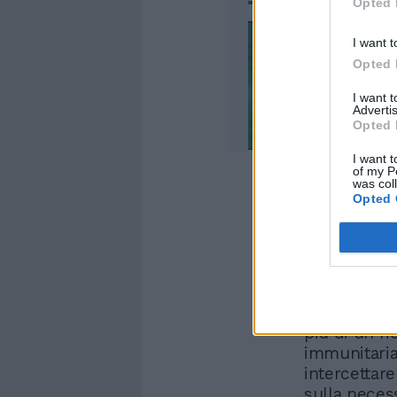
Opted 
I want t
Opted 
I want 
Advertis
Opted 
I want t
of my P
was col
Opted 
Mantovani ti
Meloni sui 
che si cont
il coronavir
più di un ri
immunitaria
intercettare
sulla necessi