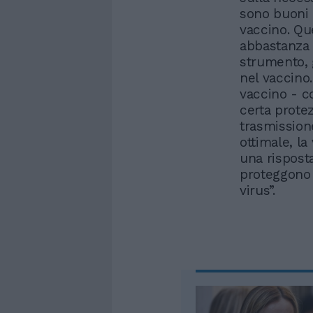
sono buoni 
vaccino. Qu
abbastanza 
strumento, 
nel vaccino. 
vaccino - c
certa prote
trasmission
ottimale, l
una risposta
proteggono 
virus”.