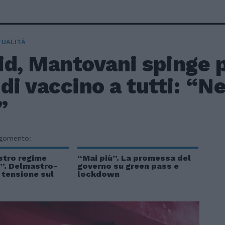
TUALITÀ
d, Mantovani spinge p
di vaccino a tutti: “N
”
rgomento:
stro regime
“Mai più”. La promessa del
!”. Delmastro-
governo su green pass e
a tensione sul
lockdown