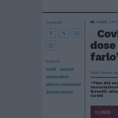
HOME
AT
Condividi:
Covi
dose 
farlo
Esplora:
covid
vaccino
Sullo stesso a
quarta dose
“Fine del vo
alberto mantovani
terroristico
Bonelli, alt
giorgia meloni
Covid