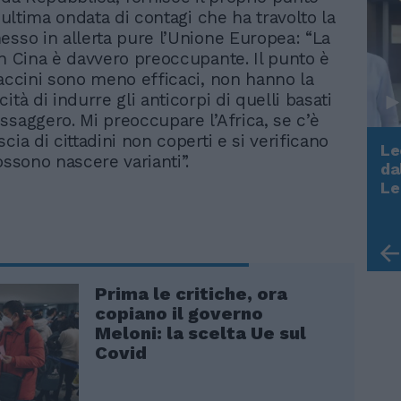
l’ultima ondata di contagi che ha travolto la
esso in allerta pure l’Unione Europea: “La
in Cina è davvero preoccupante. Il punto è
vaccini sono meno efficaci, non hanno la
ità di indurre gli anticorpi di quelli basati
ssaggero. Mi preoccupare l’Africa, se c’è
cia di cittadini non coperti e si verificano
Le
ossono nascere varianti”.
da
Rudy Giuliani a Come States?
Le
Trump, Meloni e la strategia
americana
Prima le critiche, ora
copiano il governo
Meloni: la scelta Ue sul
Covid