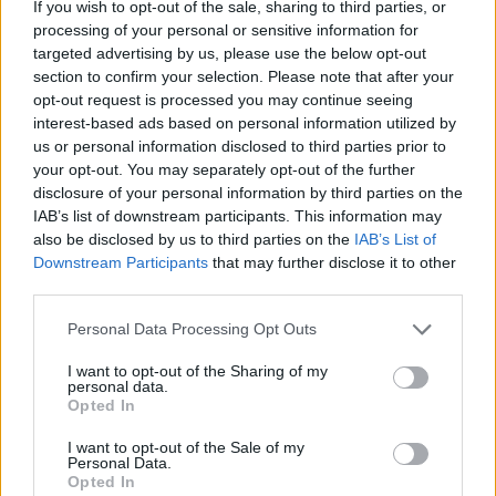
If you wish to opt-out of the sale, sharing to third parties, or
processing of your personal or sensitive information for
targeted advertising by us, please use the below opt-out
PRATI BUS DISTRICT
section to confirm your selection. Please note that after your
Vip e motori, evento fashion per
opt-out request is processed you may continue seeing
la nuova Porsche 911
interest-based ads based on personal information utilized by
us or personal information disclosed to third parties prior to
22/03/2019
your opt-out. You may separately opt-out of the further
disclosure of your personal information by third parties on the
VEGLIONE CHIC
IAB’s list of downstream participants. This information may
also be disclosed by us to third parties on the
IAB’s List of
Party scintillante al Circolo
Downstream Participants
that may further disclose it to other
Antico Tiro a Volo
third parties.
02/01/2019
Personal Data Processing Opt Outs
PORTA DI ROMA
I want to opt-out of the Sharing of my
personal data.
Vip tra gli Angeli: party esclusivo
Opted In
per Victoria's Secret
I want to opt-out of the Sale of my
09/12/2018
Personal Data.
Opted In