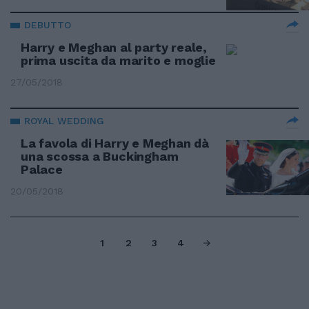
DEBUTTO
Harry e Meghan al party reale,
prima uscita da marito e moglie
27/05/2018
ROYAL WEDDING
La favola di Harry e Meghan dà
una scossa a Buckingham
Palace
20/05/2018
1
2
3
4