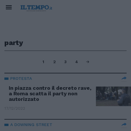
party
1
2
3
4
PROTESTA
In piazza contro il decreto rave,
a Roma scatta il party non
autorizzato
17/12/2022
A DOWNING STREET