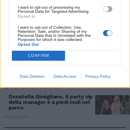
TERRAZZA MOZZAFIATO
I want to opt-out of processing my
Personal Data for Targeted Advertising.
L'estate si saluta col party dei
Opted In
tatuaggi
I want to opt-out of Collection, Use,
22/09/2018
Retention, Sale, and/or Sharing of my
Personal Data that Is Unrelated with the
Purposes for which it was collected.
Opted Out
IL PAPÀ DI DAGOSPIA
Roberto D'Agostino spegne 70
CONFIRM
candeline, party con amici e vip
12/07/2018
Data Deletion
Data Access
Privacy Policy
COMPLEANNO SPECIALE
Donatella Gimigliano, il party vip
della manager è a piedi nudi nel
parco
08/07/2018