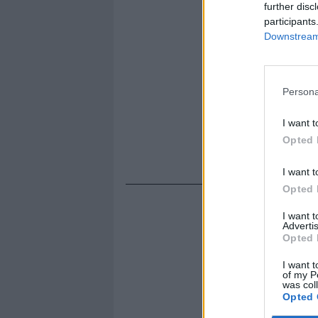
further disc
participants
Downstream 
Persona
I want t
Opted 
I want t
Opted 
I want 
Advertis
Opted 
I want t
of my P
was col
Opted 