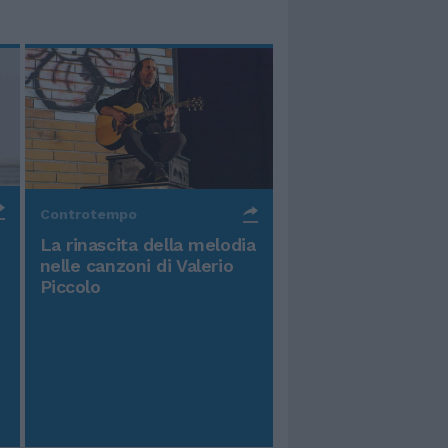
Controtempo
La rinascita della melodia
nelle canzoni di Valerio
Piccolo