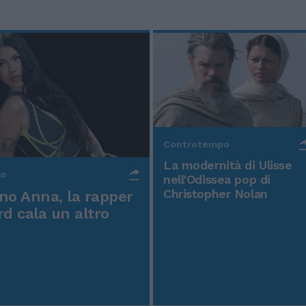
Controtempo
La modernità di Ulisse
po
nell'Odissea pop di
Christopher Nolan
o Anna, la rapper
rd cala un altro