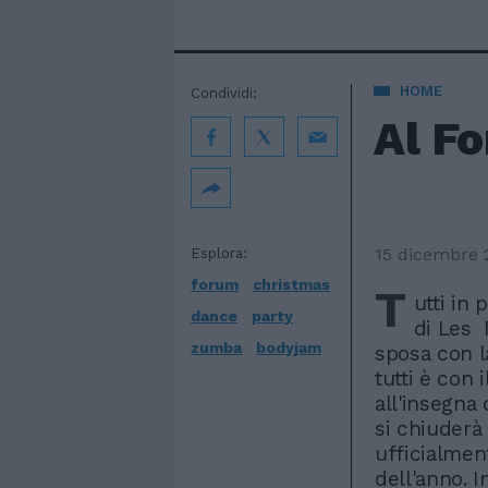
HOME
Condividi:
Al F
15 dicembre 
Esplora:
forum
christmas
T
utti in
dance
party
di Les 
zumba
bodyjam
sposa con l
tutti è con 
all'insegna
si chiuderà
ufficialment
dell'anno. I