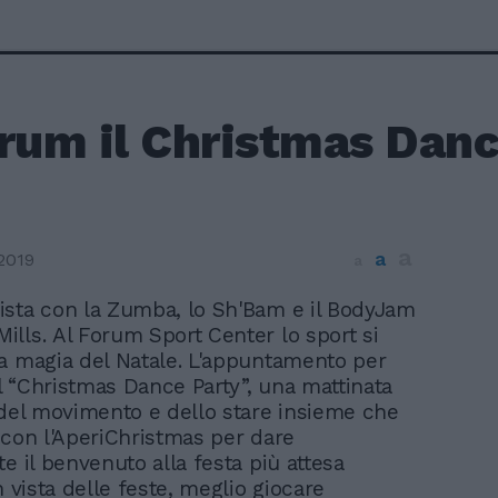
orum il Christmas Danc
a
a
2019
a
 pista con la Zumba, lo Sh'Bam e il BodyJam
Mills. Al Forum Sport Center lo sport si
a magia del Natale. L'appuntamento per
il “Christmas Dance Party”, una mattinata
 del movimento e dello stare insieme che
 con l'AperiChristmas per dare
e il benvenuto alla festa più attesa
n vista delle feste, meglio giocare