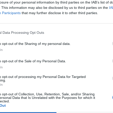
losure of your personal information by third parties on the IAB’s list of
. This information may also be disclosed by us to third parties on the
IA
Participants
that may further disclose it to other third parties.
Le
da
Rudy Giuliani a Come States?
Le
l Data Processing Opt Outs
Trump, Meloni e la strategia
americana
o opt-out of the Sharing of my personal data.
In
o opt-out of the Sale of my Personal Data.
In
to opt-out of processing my Personal Data for Targeted
ing.
In
o opt-out of Collection, Use, Retention, Sale, and/or Sharing
ersonal Data that Is Unrelated with the Purposes for which it
lected.
Out