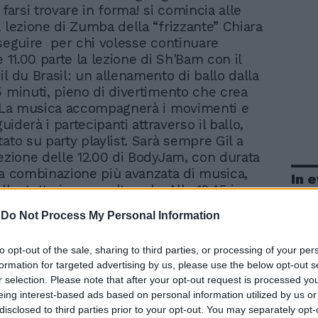
 farsi trovare in forma! si comincia alle
a lezione di Zumba della “frizzante” Chiara
 seguire per chi volesse continuare
lle 11.00 parte la lezione di Sh'Bam con il
il du Brasil: un allenamento di ballo dalla
5 minuti, pieno di divertimento che crea
. La musica accompagnerà i movimenti e
guiderà i partecipanti attraverso il ballo,
ato su party playlist. Sarà sempre Gil a
lezione delle 12.00 di BodyJam, con durata
la combinazione più avanzata di musica,
In 
llo, tutto in una volta sola. Alle 12.45 in
 al termine delle masterclass
-
Do Not Process My Personal Information
tmas con tutti i partecipanti e tecnici per
uone Feste. Domenica per chi ha ancora
to opt-out of the sale, sharing to third parties, or processing of your per
ort le nuove release di Les Mills dalle ore
formation for targeted advertising by us, please use the below opt-out s
e 17.30. Info e contatti: 06.61110
r selection. Please note that after your opt-out request is processed y
eing interest-based ads based on personal information utilized by us or
disclosed to third parties prior to your opt-out. You may separately opt-