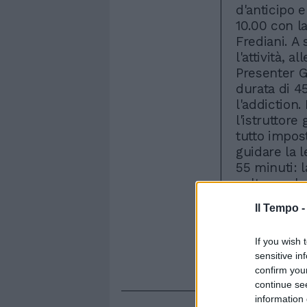
d'anticipo e
10.00 con l
Frediani. A
l'attività, a
Presenter G
durata di 4
l'addiction
l'istruttore 
tutto impost
guidare la 
55 minuti: 
cultura e ba
sala apollo
Il Tempo 
l'AperiChris
augurarsi B
If you wish 
voglia di sp
sensitive in
9.30 alle or
confirm you
continue se
information 