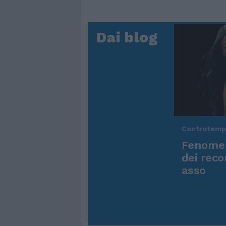
Dai blog
Controtem
Fenomen
dei reco
asso