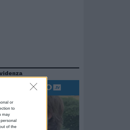
evidenza
sonal or
ection to
ou may
 personal
out of the