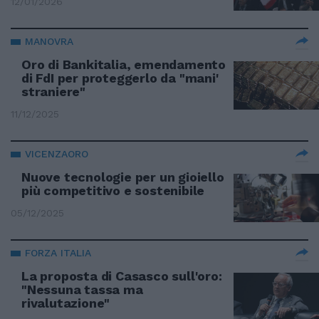
12/01/2026
MANOVRA
Oro di Bankitalia, emendamento
di FdI per proteggerlo da "mani'
straniere"
11/12/2025
VICENZAORO
Nuove tecnologie per un gioiello
più competitivo e sostenibile
05/12/2025
FORZA ITALIA
La proposta di Casasco sull'oro:
"Nessuna tassa ma
rivalutazione"