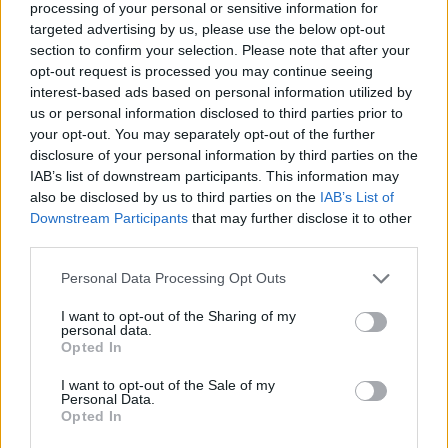
processing of your personal or sensitive information for
26/11/2024
targeted advertising by us, please use the below opt-out
section to confirm your selection. Please note that after your
opt-out request is processed you may continue seeing
GUERRA
interest-based ads based on personal information utilized by
“Non mollate, continuate a
us or personal information disclosed to third parties prior to
resistere”. L'Occidente infiamma
your opt-out. You may separately opt-out of the further
l'Ucraina e bandisce l'oro russo
disclosure of your personal information by third parties on the
26/06/2022
IAB’s list of downstream participants. This information may
also be disclosed by us to third parties on the
IAB’s List of
Downstream Participants
that may further disclose it to other
TRIONFO SUL TATAMI
third parties.
Olimpiadi Tokyo 2020, arriva il
Personal Data Processing Opt Outs
primo oro italiano con Vito
Dell'Aquila nel taekwondo
I want to opt-out of the Sharing of my
personal data.
24/07/2021
Opted In
I want to opt-out of the Sale of my
ORO DA INVESTIMENTO
Personal Data.
Opted In
OREGOLDSAFE: come acquistare
lingotti e monete d'oro puro con