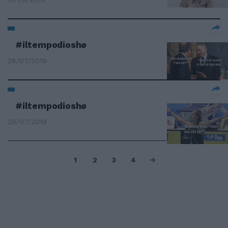
#iltempodioshø
28/07/2019
#iltempodioshø
28/07/2019
1
2
3
4