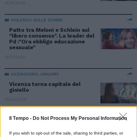
14/11/2025
VIOLENZA SULLE DONNE
Patto tra Meloni e Schlein sul
"libero consenso". La leader del
Pd :"Ora obbligo educazione
sessuale"
13/11/2025
VICENZAORO JANUARY
Vicenza torna capitale del
gioiello
31/10/2025
Il Tempo -
Do Not Process My Personal Information
Il Compro Oro Menditti Fabrizio
leader in Italia
If you wish to opt-out of the sale, sharing to third parties, or