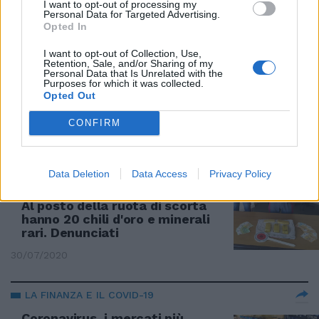
I want to opt-out of processing my
prezzi vicini a quelli di Borsa
Personal Data for Targeted Advertising.
Opted In
30/11/2020
I want to opt-out of Collection, Use,
Retention, Sale, and/or Sharing of my
BOOM SUI MERCATI
Personal Data that Is Unrelated with the
Purposes for which it was collected.
Incidente o attentato, Beirut fa
Opted Out
schizzare l'oro. Quotazioni mai
viste
CONFIRM
05/08/2020
Data Deletion
Data Access
Privacy Policy
FIRENZE
Al posto della ruota di scorta
hanno 20 chili d'oro e minerali
rari. Denunciati
30/07/2020
LA FINANZA E IL COVID-19
Coronavirus, i mercati più