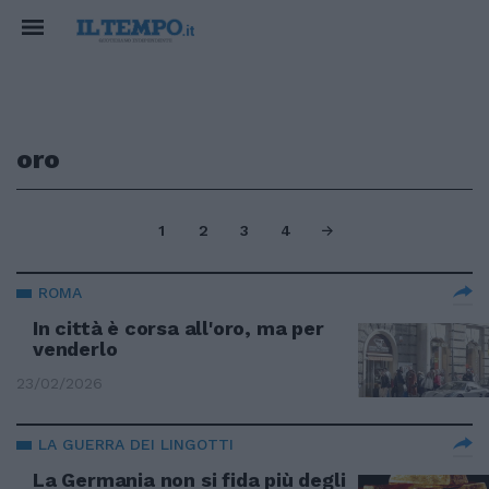
oro
1
2
3
4
ROMA
In città è corsa all'oro, ma per
venderlo
23/02/2026
LA GUERRA DEI LINGOTTI
La Germania non si fida più degli