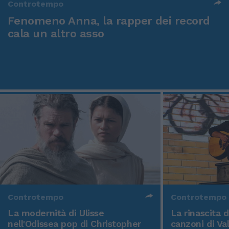
Controtempo
Fenomeno Anna, la rapper dei record
cala un altro asso
Controtempo
Controtempo
La modernità di Ulisse
La rinascita 
nell'Odissea pop di Christopher
canzoni di Va