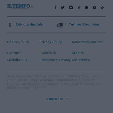
Edicola digitale
Il Tempo Shopping
Cookie Policy
Privacy Policy
Condizioni Generali
Contatti
Pubblicità
Credits
Modello 231
Preferenze Privacy
Assistenza
Sede legale: Piazza Colonna, 366 - 00187 Roma CF e P. Iva e
Iscriz. Registro Imprese Roma: 13486391009 REA Roma n°
1450962 Cap. Sociale € 25.000,00 i.v. © Copyright IlTempo. Srl -
ISSN (sito web): 1721-4084
TORNA SU