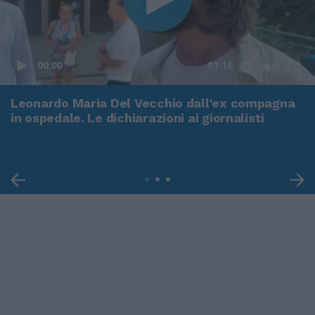
00:00
01:16
Leonardo Maria Del Vecchio dall'ex compagna
in ospedale. Le dichiarazioni ai giornalisti