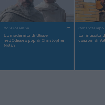
Controtempo
Controtempo
La modernità di Ulisse
La rinascita 
nell'Odissea pop di Christopher
canzoni di Va
Nolan