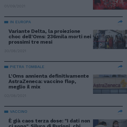
01/09/2021
IN EUROPA
Variante Delta, la proiezione
choc dell'Oms: 236mila morti nei
prossimi tre mesi
30/08/2021
PIETRA TOMBALE
L'Oms annienta definitivamente
AstraZeneca: vaccino flop,
meglio il mix
02/08/2021
VACCINO
È già caos terza dose: "I dati non
ci sono". Siluro di Burioni, chi