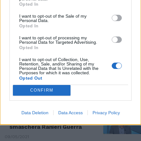
Opted In
Decine di migliaia di morti che
potevano essere salvati, il libro-
I want to opt-out of the Sale of my
Personal Data.
denuncia del ricercatore
Opted In
12/05/2021
I want to opt-out of processing my
Personal Data for Targeted Advertising.
Opted In
"DOCUMENTO INACCURATO"
"Toglietelo subito, è
I want to opt-out of Collection, Use,
Retention, Sale, and/or Sharing of my
un'emergenza". L'Oms nei guai
Personal Data that Is Unrelated with the
per la mail sul report Covid e le
Purposes for which it was collected.
pressioni dalla Cina
Opted Out
11/05/2021
CONFIRM
RETROSCENA
Data Deletion
Data Access
Privacy Policy
Doveva informare Speranza sul
rapporto Oms, Zambon
smaschera Ranieri Guerra
09/05/2021