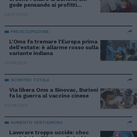
gode pensando ai profitti...
09/07/2021
PREOCCUPAZIONE
L'Oms fa tremare l'Europa prima
dell'estate: è allarme rosso sulla
variante indiana
10/06/2021
SCONTRO TOTALE
Via libera Oms a Sinovac, Burioni
fa la guerra al vaccino cinese
02/06/2021
AUMENTO VERTIGINOSO
Lavorare troppo uccide: choc