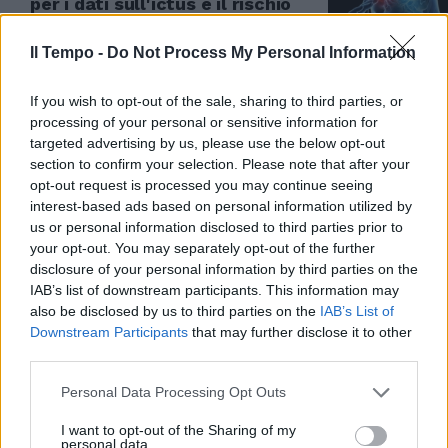
per i dati sull'ictus e il rischio
morte
Il Tempo -
Do Not Process My Personal Information
17/05/2021
If you wish to opt-out of the sale, sharing to third parties, or
PIANO PANDEMICO
processing of your personal or sensitive information for
"Via i riferimenti Oms". Zambon
targeted advertising by us, please use the below opt-out
e il caso del libro a Non è
section to confirm your selection. Please note that after your
L'Arena, chi vuole insabbiare
opt-out request is processed you may continue seeing
tutto
interest-based ads based on personal information utilized by
us or personal information disclosed to third parties prior to
16/05/2021
your opt-out. You may separately opt-out of the further
disclosure of your personal information by third parties on the
INCHIESTA A BERGAMO
IAB’s list of downstream participants. This information may
also be disclosed by us to third parties on the
IAB’s List of
Ecco come Ranieri Guerra si
Downstream Participants
that may further disclose it to other
difende dalle accuse sulla
third parties.
pandemia
14/05/2021
Personal Data Processing Opt Outs
I want to opt-out of the Sharing of my
personal data.
RIVELAZIONI