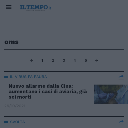
oms
1
2
3
4
5
IL VIRUS FA PAURA
Nuovo allarme dalla Cina:
aumentano i casi di aviaria, già
sei morti
26/10/2021
SVOLTA