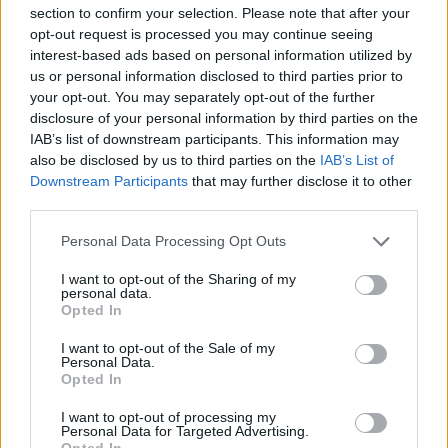
esperienze su altri vaccini come l’epatite B,
section to confirm your selection. Please note that after your
dove anche a distanza di anni un’infezione
opt-out request is processed you may continue seeing
crea un booster immediato perché c’è un
interest-based ads based on personal information utilized by
ricordo anamnestico notevole, tanto che
us or personal information disclosed to third parties prior to
l’epatite B la si fa da neonati e non si
your opt-out. You may separately opt-out of the further
prevedono richiami. Abbiamo fatto studi a cui
disclosure of your personal information by third parties on the
ho partecipato anch’io - sottolinea l’esperto -
IAB’s list of downstream participants. This information may
che dimostrano che anche l’azzeramento del
also be disclosed by us to third parties on the
IAB’s List of
Downstream Participants
that may further disclose it to other
titolo anticorpale non è elemento che
third parties.
determina per certo la mancanza di
protezione. È chiaro che, per esempio, gli
Personal Data Processing Opt Outs
operatori sanitari si misurano gli anticorpi e
quando scendono sotto le 10 unità si dà
I want to opt-out of the Sharing of my
personal data.
una dose di richiamo, ma più in un’ottica di
Opted In
sicurezza del lavoro". Insomma, non è detto
che dovremo fare la terza dose - o la quarta -
I want to opt-out of the Sale of my
Personal Data.
di vaccino. Anzi, pare che non lo sappia
Opted In
ancora nessuno.
I want to opt-out of processing my
Personal Data for Targeted Advertising.
Opted In