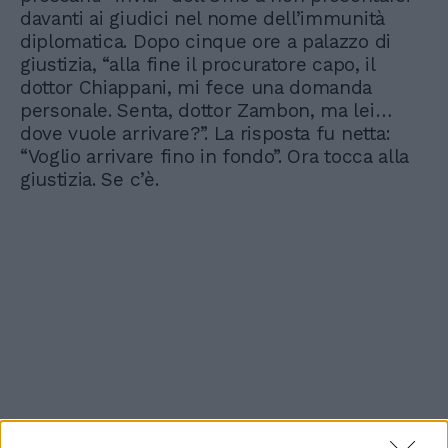
davanti ai giudici nel nome dell’immunità
diplomatica. Dopo cinque ore a palazzo di
giustizia, “alla fine il procuratore capo, il
dottor Chiappani, mi fece una domanda
personale. Senta, dottor Zambon, ma lei…
dove vuole arrivare?”. La risposta fu netta:
“Voglio arrivare fino in fondo”. Ora tocca alla
giustizia. Se c’è.