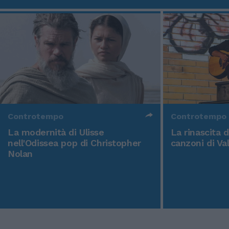
Controtempo
Controtempo
La modernità di Ulisse
La rinascita 
nell'Odissea pop di Christopher
canzoni di Va
Nolan