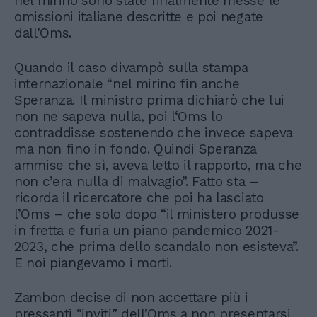
nel mirino sono state finalmente messe le
omissioni italiane descritte e poi negate
dall’Oms.
Quando il caso divampò sulla stampa
internazionale “nel mirino fin anche
Speranza. Il ministro prima dichiarò che lui
non ne sapeva nulla, poi l‘Oms lo
contraddisse sostenendo che invece sapeva
ma non fino in fondo. Quindi Speranza
ammise che sì, aveva letto il rapporto, ma che
non c’era nulla di malvagio”. Fatto sta –
ricorda il ricercatore che poi ha lasciato
l’Oms – che solo dopo “il ministero produsse
in fretta e furia un piano pandemico 2021-
2023, che prima dello scandalo non esisteva”.
E noi piangevamo i morti.
Zambon decise di non accettare più i
pressanti “inviti” dell’Oms a non presentarsi