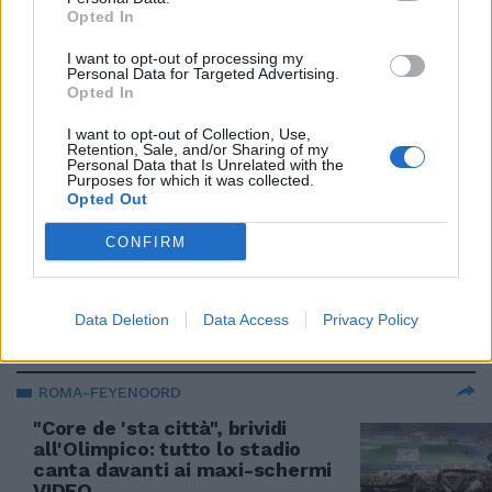
03/11/2022
Opted In
I want to opt-out of processing my
FEBBRE ROCK
Personal Data for Targeted Advertising.
Opted In
Ligabue live a Roma e Milano.
Quando scatta la caccia ai
I want to opt-out of Collection, Use,
biglietti
Retention, Sale, and/or Sharing of my
Personal Data that Is Unrelated with the
07/10/2022
Purposes for which it was collected.
Opted Out
STADIO GIALLOROSSO
CONFIRM
La Roma vince la Conference, lo
spettacolo dell'Olimpico
Data Deletion
Data Access
Privacy Policy
25/05/2022
ROMA-FEYENOORD
"Core de 'sta città", brividi
all'Olimpico: tutto lo stadio
canta davanti ai maxi-schermi
VIDEO