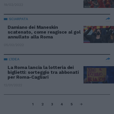
19/02/2022
SCIARPATA
Damiano dei Maneskin
scatenato, come reagisce al gol
annullato alla Roma
05/02/2022
L'IDEA
La Roma lancia la lotteria dei
biglietti: sorteggio tra abbonati
per Roma-Cagliari
12/01/2022
1
2
3
4
5