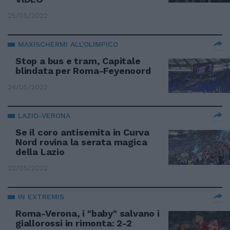
25/05/2022
MAXISCHERMI ALL'OLIMPICO
Stop a bus e tram, Capitale
blindata per Roma-Feyenoord
24/05/2022
LAZIO-VERONA
Se il coro antisemita in Curva
Nord rovina la serata magica
della Lazio
22/05/2022
IN EXTREMIS
Roma-Verona, i "baby" salvano i
giallorossi in rimonta: 2-2