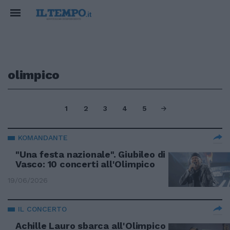
olimpico
1
2
3
4
5
KOMANDANTE
"Una festa nazionale". Giubileo di
Vasco: 10 concerti all'Olimpico
19/06/2026
IL CONCERTO
Achille Lauro sbarca all'Olimpico