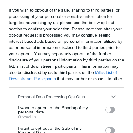
If you wish to opt-out of the sale, sharing to third parties, or
TOURNÉE
processing of your personal or sensitive information for
targeted advertising by us, please use the below opt-out
I Måneskin raddoppiano a Roma
section to confirm your selection. Please note that after your
e Milano. Quando parte la
opt-out request is processed you may continue seeing
prevendita
interest-based ads based on personal information utilized by
18/11/2022
us or personal information disclosed to third parties prior to
your opt-out. You may separately opt-out of the further
disclosure of your personal information by third parties on the
0-1 ALL'OLIMPICO
IAB’s list of downstream participants. This information may
Una Lazio perfetta batte la
also be disclosed by us to third parties on the
IAB’s List of
Roma: Felipe Anderson decide il
Downstream Participants
that may further disclose it to other
derby
third parties.
06/11/2022
Personal Data Processing Opt Outs
I want to opt-out of the Sharing of my
INIZIATIVA ALL'OLIMPICO
personal data.
Opted In
Tifosi in fila per farsi il tatuaggio
alla Mourinho
I want to opt-out of the Sale of my
Personal Data.