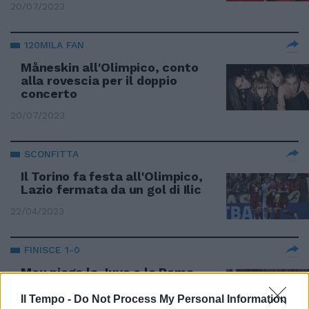
20/07/2023
120MILA FAN
Måneskin all'Olimpico, conto
alla rovescia per il doppio
concerto
20/07/2023
SCONFITTA
Il Torino fa festa all'Olimpico,
Lazio fermata da un gol di Ilic
22/04/2023
FINISCE 1-0
Mou piega la Juve e la Roma
torna in zona Champions
Il Tempo -
Do Not Process My Personal Information
05/03/2023