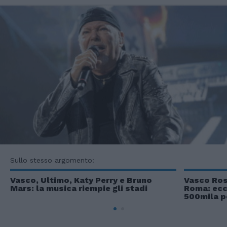
Sullo stesso argomento:
Vasco, Ultimo, Katy Perry e Bruno
Vasco Ross
Mars: la musica riempie gli stadi
Roma: ecc
500mila p