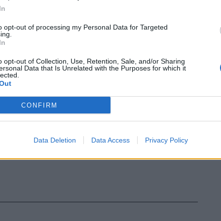
le.
In
to opt-out of processing my Personal Data for Targeted
ing.
In
o opt-out of Collection, Use, Retention, Sale, and/or Sharing
ersonal Data that Is Unrelated with the Purposes for which it
lected.
Out
CONFIRM
Data Deletion
Data Access
Privacy Policy