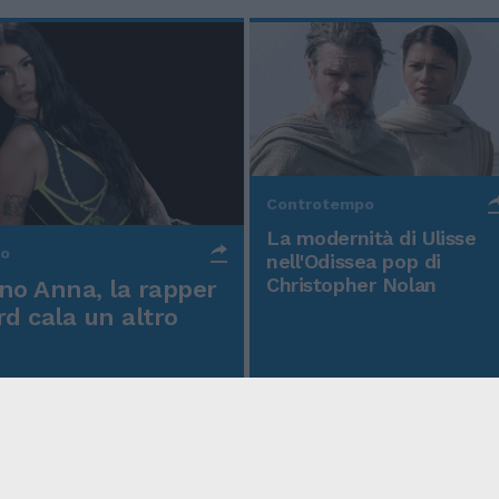
Controtempo
La modernità di Ulisse
po
nell'Odissea pop di
Christopher Nolan
o Anna, la rapper
rd cala un altro