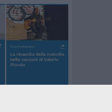
Controtempo
La rinascita della melodia
nelle canzoni di Valerio
Piccolo