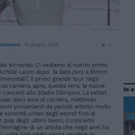
Foto: Il Tempo
a
a
dalaxara
10 giugno 2026
a
to tornando. Ci vediamo al nostro primo
Achille Lauro dopo la data zero a Rimini
Immortali”, il primo grande tour negli
sua carriera, apre, questa sera, la nuova
In 
 concerti allo Stadio Olimpico. La setlist
uasi dieci anni di carriera, mettendo
zoni provenienti da periodi artistici molto
le sonorità urban degli esordi fino al
 pop degli ultimi lavori, il concerto
l’immagine di un artista che negli anni ha
ù volte linguaggio senza perdere la