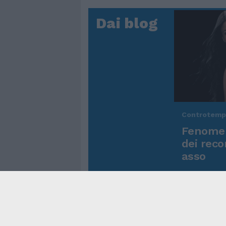
Dai blog
Controtem
Fenomen
dei reco
asso