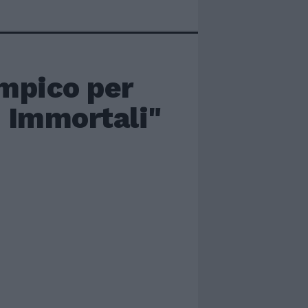
impico per
 Immortali"