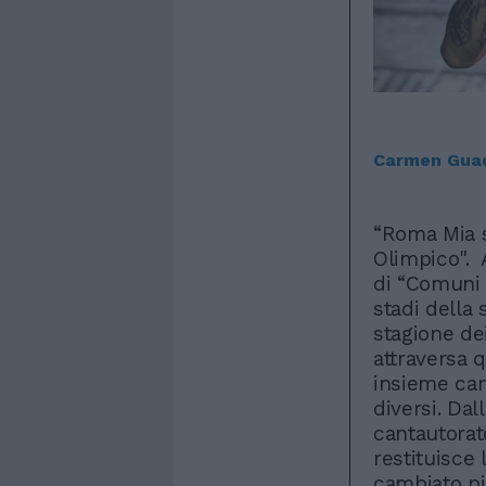
Carmen Gua
“Roma Mia s
Olimpico". 
di “Comuni 
stadi della 
stagione dei
attraversa q
insieme can
diversi. Dal
cantautorato
restituisce 
cambiato pi