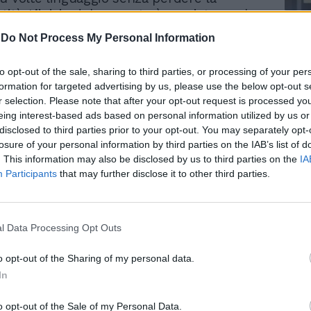
tità. L’inizio del concerto è previsto per le
tta 23 brani tra i suoi grandi successi :
-
Do Not Process My Personal Information
erato” “Amor” e “Incoscienti giovani”.
anno le hit del passato: “Rolls Royce”,
to opt-out of the sale, sharing to third parties, or processing of your per
go” e “Bam Bam Twist”. Dopo Roma,
Le
formation for targeted advertising by us, please use the below opt-out s
an Siro il 15, data che segnerà anche il
da
r selection. Please note that after your opt-out request is processed y
le prime creazioni per Dondup, brand di
Rudy Giuliani a Come States?
Le
eing interest-based ads based on personal information utilized by us or
e Marinis è appena diventato direttore
Trump, Meloni e la strategia
disclosed to third parties prior to your opt-out. You may separately opt-
americana
a le altre cose. L’estate di Achille Lauro
losure of your personal information by third parties on the IAB’s list of
giugno. Il cantante sarà infatti tra i
. This information may also be disclosed by us to third parties on the
IA
 del Red Valley Festival 2026, il più grande
Participants
that may further disclose it to other third parties.
ssover italiano, in programma dal 13 al 15
Olbia Arena in Sardegna. La presenza di
o è prevista per il 13 agosto 2026, nella
l Data Processing Opt Outs
augurale dell’evento. Sarà un contesto
te diverso rispetto agli stadi, ma proprio
o opt-out of the Sharing of my personal data.
particolarmente interessante: festival,
In
asversale e una line-up che riunisce
nomi più importanti della musica italiana e
o opt-out of the Sale of my Personal Data.