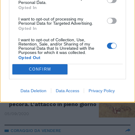
Personal Data.
Lupi senza scampo: basta la
Opted In
zampata dell'orso per soffiargli
la preda
I want to opt-out of processing my
Personal Data for Targeted Advertising.
16/10/2020
Opted In
I want to opt-out of Collection, Use,
L'AFFONDO IN AULA
Retention, Sale, and/or Sharing of my
Personal Data that Is Unrelated with the
Lupi attacca Azzolina: "Riapre le
Purposes for which it was collected.
scuole con una superficialità
Opted Out
incredibile" |VIDEO
CONFIRM
09/09/2020
ABRUZZO
Data Deletion
Data Access
Privacy Policy
I lupi affamati sbranano la
pecora. L'attacco in pieno giorno
05/09/2020
CORAGGIO DA VENDERE