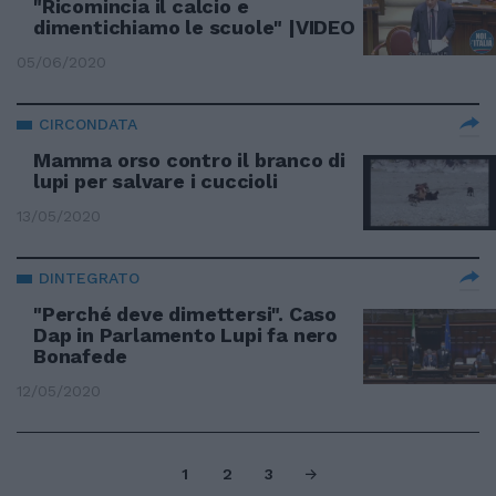
"Ricomincia il calcio e
dimentichiamo le scuole" |VIDEO
05/06/2020
CIRCONDATA
Mamma orso contro il branco di
lupi per salvare i cuccioli
13/05/2020
DINTEGRATO
"Perché deve dimettersi". Caso
Dap in Parlamento Lupi fa nero
Bonafede
12/05/2020
1
2
3