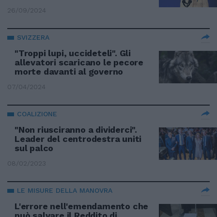
26/09/2024
SVIZZERA
"Troppi lupi, uccideteli". Gli
allevatori scaricano le pecore
morte davanti al governo
07/04/2024
COALIZIONE
"Non riusciranno a dividerci".
Leader del centrodestra uniti
sul palco
08/02/2023
LE MISURE DELLA MANOVRA
L'errore nell'emendamento che
può salvare il Reddito di