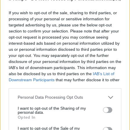
Altro che balla coi lupi, così
l'addestratore gioca col fuoco
If you wish to opt-out of the sale, sharing to third parties, or
22/04/2021
processing of your personal or sensitive information for
targeted advertising by us, please use the below opt-out
section to confirm your selection. Please note that after your
CADORE
opt-out request is processed you may continue seeing
La corsa disperata dei lupi nella
interest-based ads based on personal information utilized by
neve. E l'inseguitore è beffato
us or personal information disclosed to third parties prior to
your opt-out. You may separately opt-out of the further
08/01/2021
disclosure of your personal information by third parties on the
IAB’s list of downstream participants. This information may
AFFONDO
also be disclosed by us to third parties on the
IAB’s List of
Downstream Participants
that may further disclose it to other
Lupi contro Azzolina:
third parties.
"Inaccettabile dire già ora che
esami di maturità saranno più
Personal Data Processing Opt Outs
semplici"
22/12/2020
I want to opt-out of the Sharing of my
personal data.
Opted In
UNA FURIA
I want to opt-out of the Sale of my