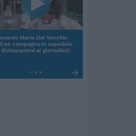
00:00
01:16
onardo Maria Del Vecchio
Terremoto, viene g
ll'ex compagna in ospedale.
video impressiona
 dichiarazioni ai giornalisti