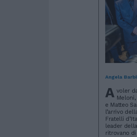
Angela Barbi
A
voler d
Meloni,
e Matteo Sal
l’arrivo del
Fratelli d’I
leader dell
ritrovano d