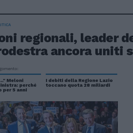
ITICA
oni regionali, leader d
odestra ancora uniti s
rgomento:
.." Meloni
I debiti della Regione Lazio
sinistra: perché
toccano quota 28 miliardi
 per 5 anni