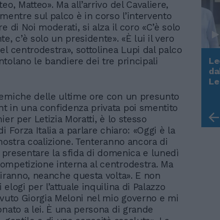
eo, Matteo». Ma all’arrivo del Cavaliere,
 mentre sul palco è in corso l’intervento
e di Noi moderati, si alza il coro «C’è solo
e, c’è solo un presidente». «È lui il vero
el centrodestra», sottolinea Lupi dal palco
Le
tolano le bandiere dei tre principali
da
Rudy Giuliani a Come States?
Le
Trump, Meloni e la strategia
emiche delle ultime ore con un presunto
americana
 in una confidenza privata poi smentito
ier per Letizia Moratti, è lo stesso
i Forza Italia a parlare chiaro: «Oggi è la
 nostra coalizione. Tenteranno ancora di
i presentare la sfida di domenica e lunedì
mpetizione interna al centrodestra. Ma
ciranno, neanche questa volta». E non
elogi per l’attuale inquilina di Palazzo
avuto Giorgia Meloni nel mio governo e mi
onato a lei. È una persona di grande