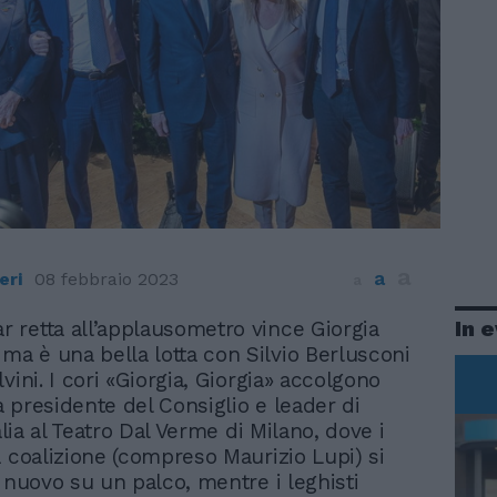
a
a
eri
08 febbraio 2023
a
In 
ar retta all’applausometro vince Giorgia
 ma è una bella lotta con Silvio Berlusconi
vini. I cori «Giorgia, Giorgia» accolgono
la presidente del Consiglio e leader di
talia al Teatro Dal Verme di Milano, dove i
a coalizione (compreso Maurizio Lupi) si
i nuovo su un palco, mentre i leghisti