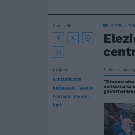
HOME
POL
Condividi:
Elezi
centr
Sullo stesso a
Esplora:
centrodestra
"Dicono che.
sotterra la 
berlusconi
salvini
governeremo
fontana
meloni
lupi