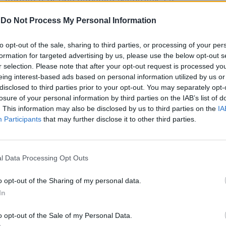
 gentile e di una capacità assoluta». La
I, che interviene per una ventina di
-
Do Not Process My Personal Information
ponde con altre parole al miele: «Io penso
or ministro degli Esteri che questa nazione
to opt-out of the sale, sharing to third parties, or processing of your per
si chiamava Silvio Berlusconi». E lo stesso
formation for targeted advertising by us, please use the below opt-out s
alco, rivolto agli altri leader della
r selection. Please note that after your opt-out request is processed y
seduti tutti in prima fila accanto ad Attilio
eing interest-based ads based on personal information utilized by us or
tolinea: «Maurizio, Silvio e Giorgia per me
disclosed to third parties prior to your opt-out. You may separately opt-
non solo colleghi di lavoro». Dal canto
losure of your personal information by third parties on the IAB’s list of
aliere parla della Lombardia come della
. This information may also be disclosed by us to third parties on the
IA
a» dove «vinceremo alla grande».
Participants
that may further disclose it to other third parties.
, dopo le elezioni regionali anche nel
menica e lunedì, gli occhi saranno puntati
l Data Processing Opt Outs
erie dei partiti e il voto sarà un primo test
no. «Il messaggio politico è anche un
o opt-out of the Sharing of my personal data.
azionale», dice a chiare lettere
In
 E Meloni elogia la Lombardia, che «è uno
io motore di questa nazione, è una grande
o opt-out of the Sale of my Personal Data.
E io so che Attilio Fontana è la persona