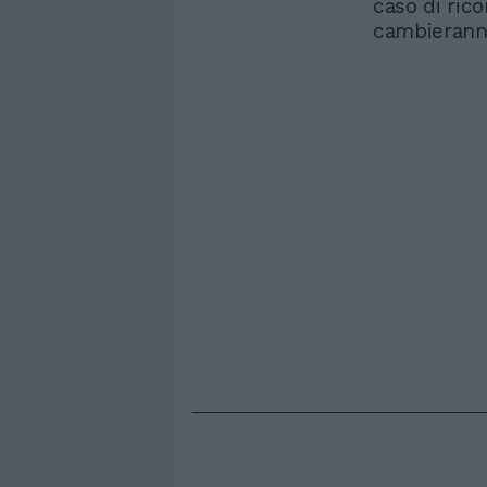
caso di ric
cambieranno 