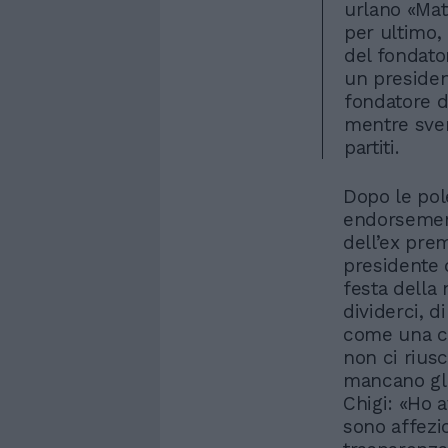
urlano «Matt
per ultimo,
del fondator
un president
fondatore d
mentre sven
partiti.
Dopo le pol
endorsement
dell’ex prem
presidente d
festa della
dividerci, d
come una co
non ci rius
mancano gli 
Chigi: «Ho 
sono affezi