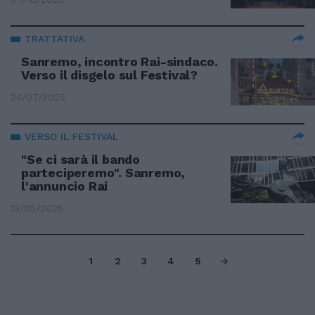
TRATTATIVA
Sanremo, incontro Rai-sindaco.
Verso il disgelo sul Festival?
24/07/2025
VERSO IL FESTIVAL
"Se ci sarà il bando
parteciperemo". Sanremo,
l'annuncio Rai
13/05/2025
1
2
3
4
5