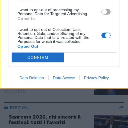
successore
I want to opt-out of processing my
04/02/2026
Personal Data for Targeted Advertising.
Opted In
VERSO L'ARISTON
I want to opt-out of Collection, Use,
Retention, Sale, and/or Sharing of my
Sanremo, chi sono i favoriti. Il
Personal Data that Is Unrelated with the
Purposes for which it was collected.
verdetto dei bookmaker
Opted Out
15/12/2025
CONFIRM
FESTIVAL
A Sanremo Conti scommette sui
Data Deletion
Data Access
Privacy Policy
giovani: chi c'è nel cast
01/12/2025
FESTIVAL
Sanremo 2026, chi vincerà il
festival: tutti i favoriti