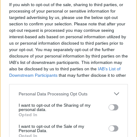
Sal Da Vinci: "Canterò la mia
If you wish to opt-out of the sale, sharing to third parties, or
promessa sul palco di Sanremo"
processing of your personal or sensitive information for
20/02/2026
targeted advertising by us, please use the below opt-out
section to confirm your selection. Please note that after your
opt-out request is processed you may continue seeing
VERSO SANREMO
interest-based ads based on personal information utilized by
Patty Pravo: "La ragazza del
us or personal information disclosed to third parties prior to
Piper sono sempre io"
your opt-out. You may separately opt-out of the further
disclosure of your personal information by third parties on the
16/02/2026
IAB’s list of downstream participants. This information may
also be disclosed by us to third parties on the
IAB’s List of
Downstream Participants
that may further disclose it to other
SUPER MODELLA
third parties.
Irina Shayk conduttrice al
Festival: quando sarà a Sanremo
Personal Data Processing Opt Outs
10/02/2026
I want to opt-out of the Sharing of my
personal data.
Opted In
SANREMO
I want to opt-out of the Sale of my
"Cosa serve al prossimo
Personal Data.
direttore". Conti svela il suo
Opted In