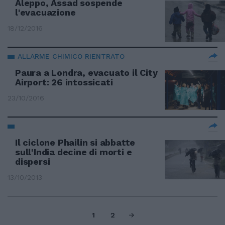
Aleppo, Assad sospende
l'evacuazione
18/12/2016
ALLARME CHIMICO RIENTRATO
Paura a Londra, evacuato il City
Airport: 26 intossicati
23/10/2016
Il ciclone Phailin si abbatte
sull'India decine di morti e
dispersi
13/10/2013
1
2