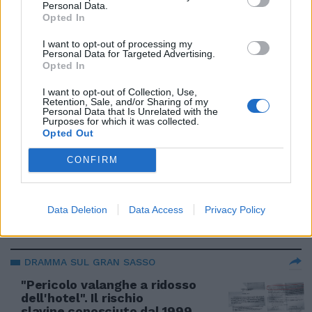
Personal Data.
18/03/2018
Opted In
I want to opt-out of processing my
Personal Data for Targeted Advertising.
ALLERTA ROSSA
Opted In
L'uragano Harvey spaventa gli
Usa: evacuazioni e allarme in
I want to opt-out of Collection, Use,
Retention, Sale, and/or Sharing of my
Texas
Personal Data that Is Unrelated with the
Purposes for which it was collected.
26/08/2017
Opted Out
CONFIRM
STATO DI EMERGENZA
La diga in California a rischio
inondazione: 200 mila in fuga
Data Deletion
Data Access
Privacy Policy
18/02/2017
DRAMMA SUL GRAN SASSO
"Pericolo valanghe a ridosso
dell'hotel". Il rischio
slavine conosciuto dal 1999