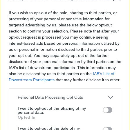
Rischio crollo in via Frattina.
Ecco le foto dell'evacuazione
If you wish to opt-out of the sale, sharing to third parties, or
16/09/2018
processing of your personal or sensitive information for
targeted advertising by us, please use the below opt-out
section to confirm your selection. Please note that after your
CENTRO STORICO
opt-out request is processed you may continue seeing
Via Frattina, palazzo evacuato
interest-based ads based on personal information utilized by
per rischio di crollo
us or personal information disclosed to third parties prior to
your opt-out. You may separately opt-out of the further
15/09/2018
disclosure of your personal information by third parties on the
IAB’s list of downstream participants. This information may
LINEA IN TILT
also be disclosed by us to third parties on the
IAB’s List of
Downstream Participants
that may further disclose it to other
Roma, scoppio nella metro B
third parties.
evacuata la stazione Policlinico
[VIDEO] Panico e malori FOTO
Personal Data Processing Opt Outs
10/06/2018
I want to opt-out of the Sharing of my
personal data.
Opted In
PASSATA LA PAURA
Bomba a Fano, emergenza finita
I want to opt-out of the Sale of my