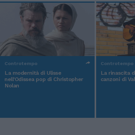
Controtempo
Controtempo
La modernità di Ulisse
La rinascita 
nell'Odissea pop di Christopher
canzoni di Va
Nolan