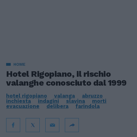
HOME
Hotel Rigopiano, il rischio
valanghe conosciuto dal 1999
hotel rigopiano
valanga
abruzzo
inchiesta
indagini
slavina
morti
evacuazione
delibera
farindola