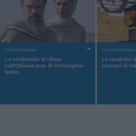
Controtempo
Controtempo
La modernità di Ulisse
La rinascita 
nell'Odissea pop di Christopher
canzoni di Va
Nolan