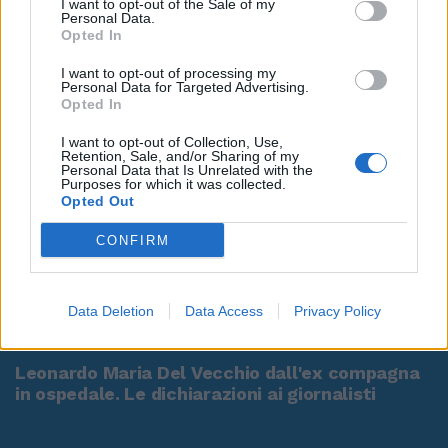
I want to opt-out of the Sale of my
Personal Data.
Opted In
I want to opt-out of processing my
Personal Data for Targeted Advertising.
Opted In
I want to opt-out of Collection, Use,
Retention, Sale, and/or Sharing of my
Personal Data that Is Unrelated with the
Purposes for which it was collected.
Opted Out
CONFIRM
Data Deletion
Data Access
Privacy Policy
00:00
01:16
Leonardo Maria Del Vecchio dall'ex compagna
in ospedale. Le dichiarazioni ai giornalisti