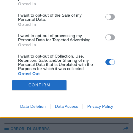
crescerà ancora". L'allarme tra i
Opted In
bambini
I want to opt-out of the Sale of my
03/12/2022
Personal Data.
Opted In
FONDI PNRR
I want to opt-out of processing my
Personal Data for Targeted Advertising.
Computer ai bambini di cinque
Opted In
anni, ecco la scuola del futuro
I want to opt-out of Collection, Use,
13/08/2022
Retention, Sale, and/or Sharing of my
Personal Data that Is Unrelated with the
Purposes for which it was collected.
Opted Out
NUOVA RICERCA
“Colpa del lockdown”. La
CONFIRM
rivincita di Bassetti sul virus dei
bimbi: dito puntato e veri
responsabili
Data Deletion
Data Access
Privacy Policy
28/07/2022
ORRORI DI GUERRA