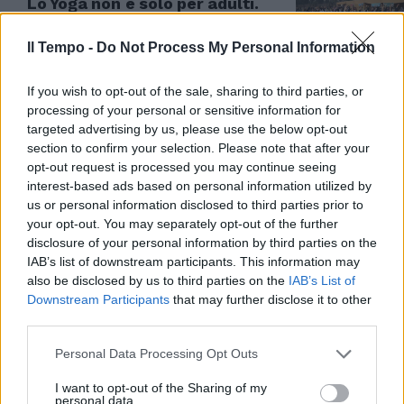
Lo Yoga non è solo per adulti.
Ecco i benefici per i più piccoli
Il Tempo -
Do Not Process My Personal Information
29/03/2023
If you wish to opt-out of the sale, sharing to third parties, or
NUMERI DA CAPOGIRO
processing of your personal or sensitive information for
Pediatria al collasso: reparti
targeted advertising by us, please use the below opt-out
stracolmi per i virus che
section to confirm your selection. Please note that after your
colpiscono i bambini
opt-out request is processed you may continue seeing
interest-based ads based on personal information utilized by
11/01/2023
us or personal information disclosed to third parties prior to
your opt-out. You may separately opt-out of the further
PAURA SULLA TIBURTINA
disclosure of your personal information by third parties on the
IAB’s list of downstream participants. This information may
Il bus con 41 bambini a bordo
also be disclosed by us to third parties on the
IAB’s List of
finisce fuori strada a Roma
Downstream Participants
that may further disclose it to other
12/12/2022
third parties.
Personal Data Processing Opt Outs
MALANNI DI STAGIONE
I want to opt-out of the Sharing of my
"Influenza partita a razzo. E
personal data.