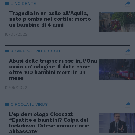
L'INCIDENTE
Tragedia in un asilo all'Aquila,
auto piomba nel cortile: morto
un bambino di 4 anni
18/05/2022
BOMBE SUI PIÙ PICCOLI
Abusi delle truppe russe in, l'Onu
avvia un'indagine. Il dato choc:
oltre 100 bambini morti in un
mese
12/05/2022
CIRCOLA IL VIRUS
L'epidemiologo Ciccozzi:
“Epatite e bambini? Colpa del
lockdown. Difese immunitarie
abbassate”