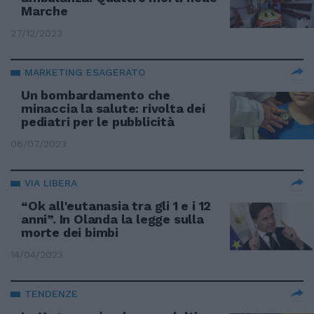
Marche
27/12/2023
MARKETING ESAGERATO
Un bombardamento che
minaccia la salute: rivolta dei
pediatri per le pubblicità
06/07/2023
VIA LIBERA
“Ok all'eutanasia tra gli 1 e i 12
anni”. In Olanda la legge sulla
morte dei bimbi
14/04/2023
TENDENZE