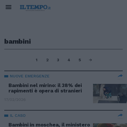
bambini
1
2
3
4
5
NUOVE EMERGENZE
Bambini nel mirino: il 38% dei
rapimenti è opera di stranieri
17/02/2026
IL CASO
Bambini in moschea, il ministero